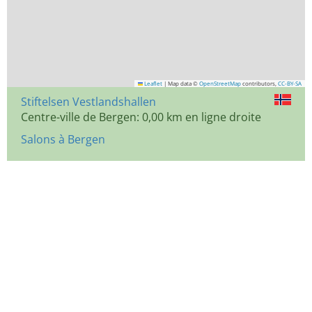
Leaflet
|
Map data ©
OpenStreetMap
contributors,
CC-BY-SA
Stiftelsen Vestlandshallen
Centre-ville de Bergen: 0,00 km en ligne droite
Salons à Bergen