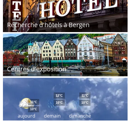
Recherche d'hôtels à Bergen
Centres d'exposition
12°C
11°C
11°C
10°C
10°C
10°C
aujourd
demain
dimanche
´hui