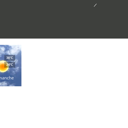
38°C
24°C
manche