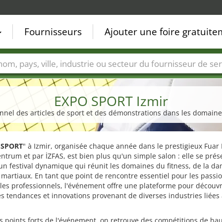
Fournisseurs
Ajouter une foire gratuit
Villes
Secteurs de foire
Secteurs du fournisseur de ser
EXPO SPORT Izmir
nnel des articles de sport et des démonstrations dans les domaine
 SPORT
" à Izmir, organisée chaque année dans le prestigieux Fuar 
trum et par İZFAS, est bien plus qu'un simple salon : elle se prés
 festival dynamique qui réunit les domaines du fitness, de la da
 martiaux. En tant que point de rencontre essentiel pour les passi
 les professionnels, l'événement offre une plateforme pour découvr
s tendances et innovations provenant de diverses industries liées
s points forts de l'événement, on retrouve des compétitions de ha