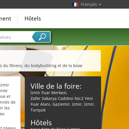
Français
ement
Hôtels
vices
s du fitness, du bodybuilding et de la boxe
Ville de la foire:
Izmir
ente
İzmir Fuar Merkezi,
nse et
Zafer Sakarya Caddesi No:2 Yeni
onnés de
Fuar Alanı, Gaziemir, Izmir, İzmir,
ir les
Turquie
 au
Hôtels
ut niveau