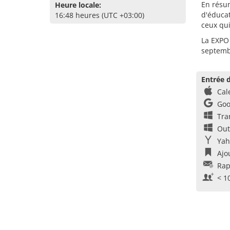
En résu
Heure locale:
d'éducat
16:48 heures (UTC +03:00)
ceux qui
La EXPO 
septemb
Entrée d
Cal
Goo
Tra
Out
Yah
Ajo
Rap
< 1