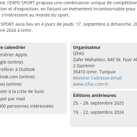
mé, l'EXPO SPORT propose une combinaison unique de compétition
ion et d'exposition, en faisant un événement incontournable pour
 s'intéressent au monde du sport.
SPORT aura lieu en 4 jours de jeudi, 17. septembre à dimanche, 2
re 2026 à Izmir.
e calendrier
Organisateur
İZFAS
endrier Apple
Zafer Mahallesi, 840 Sk. Fuar A
gle (online)
2 Gaziemir
nsférer à Outlook
35410 Izmir, Turquie
look.com (online)
Montrer l'adresse émail
oo (online)
www.izfas.com.tr
uter à la Liste de Suivi
Éditions antérieures:
pel par mail
25. - 28. septembre 2025
000 personnes intéressées
19. - 22. septembre 2024