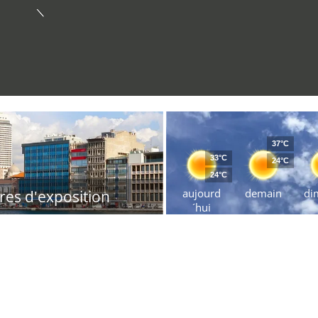
37°C
33°C
24°C
24°C
aujourd
demain
di
res d'exposition
´hui