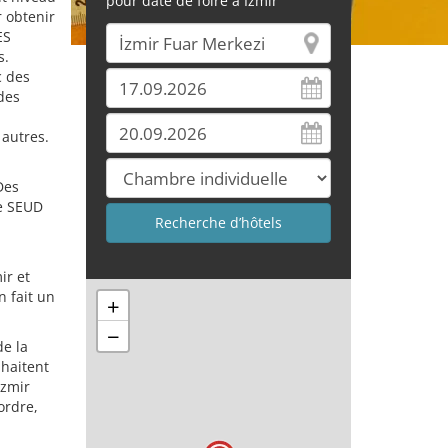
pour date de foire à Izmir
r obtenir
ES
s.
c des
des
autres.
Des
ce SEUD
ir et
n fait un
+
−
de la
uhaitent
Izmir
ordre,