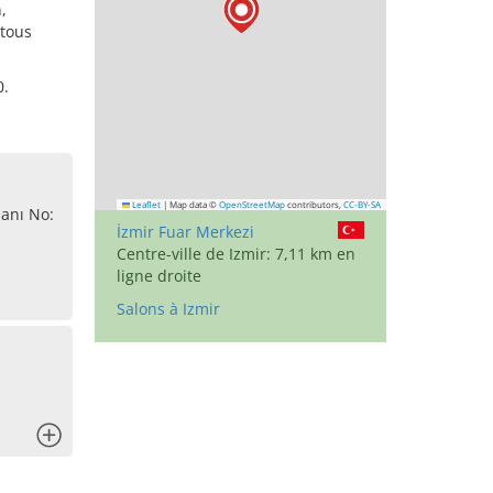
,
 tous
0.
Leaflet
|
Map data ©
OpenStreetMap
contributors,
CC-BY-SA
lanı No:
İzmir Fuar Merkezi
Centre-ville de Izmir: 7,11 km en
ligne droite
Salons à Izmir
x