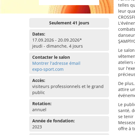
telles q
leur qua
CROSSFIT
Seulement 41 jours
L'événe
combats
Dates:
danseur
17.09.2026 - 20.09.2026*
ŞAMPİYO
jeudi - dimanche, 4 jours
Le salon
vêtement
Contacter le salon
ateliers
Montrer l'adresse émail
sur l'ex
expo-sport.com
précieus
Accès:
De plus,
visiteurs professionnels et le grand
attire u
public
événemen
Rotation:
Le publi
annuel
santé, d
se tenir
Année de fondation:
Messezen
2023
offre à 