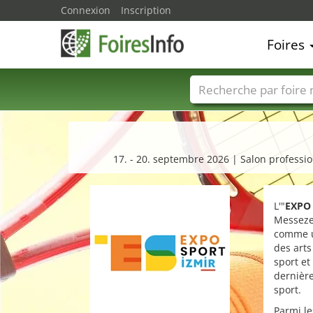
Connexion
Inscription
Foires
Foire noms
Pays
17. - 20. septembre 2026 | Salon professio
L'"
EXPO
Messezen
comme un
des arts
sport et
dernière
sport.
Parmi le