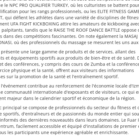
ue le NPC PRO QUALIFIER TURKEY, où les culturistes se battent pou
lification pour les rangs professionnels, ou les ELITE FITNESS GAM
, qui défient les athlètes dans une variété de disciplines de fitnes
ment UFA FIGHT KICKBOXING attire les amateurs de kickboxing ave
 palpitants, tandis que le RAISE THE ROOF DANCE BATTLE oppose 
s dans des compétitions fascinantes. On note également la MASAJ
NASI, où des professionnels du massage se mesurent les uns aux 
 présente une large gamme de produits et de services, allant des
s et équipements sportifs aux produits de bien-être et de santé. 
 et des conférences, y compris des cours de Zumba et la conféren
ercice physique et la santé, offrent aux visiteurs des informations
es sur la promotion de la santé et l'entraînement sportif.
 l'événement contribue au renforcement de l'économie locale d'Izm
ne communauté internationale d'exposants et de visiteurs, ce qui e
t majeur dans le calendrier sportif et économique de la région.
c principal se compose de professionnels du secteur du fitness et 
e sportifs, d'entraîneurs et de passionnés du monde entier qui so
 informés des dernières nouveautés dans leurs domaines. Le Fuar 
trum, facilement accessible et équipé d'installations de premier 
tous les participants une expérience agréable et enrichissante.