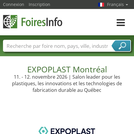
Connexion
Inscription
Français
Toggle
navigat
Foire noms
Pays
Villes
Secteurs de foire
Secteurs du fournisseur de services
EXPOPLAST Montréal
11. - 12. novembre 2026 | Salon leader pour les
plastiques, les innovations et les technologies de
fabrication durable au Québec