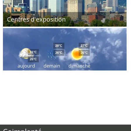
Centres d'exposition
28°C
27°C
31°C
26°C
26°C
26°C
aujourd
demain
dimanche
´hui