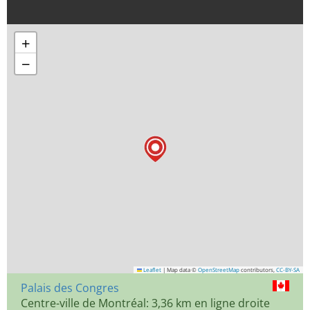
+
−
Leaflet
|
Map data ©
OpenStreetMap
contributors,
CC-BY-SA
Palais des Congres
Centre-ville de Montréal: 3,36 km en ligne droite