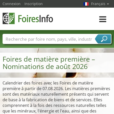
Connexion
Inscription
Français
Toggle
navigat
Foire noms
Pays
Villes
Secteurs de foire
Secteurs du fournisseur de services
Foires de matière première –
Nominations de août 2026
Calendrier des foires avec les Foires de matière
première à partir de 07.08.2026. Les matières premières
sont des matériaux naturellement présents qui servent
de base à la fabrication de biens et de services. Elles
comprennent à la fois des ressources naturelles telles
que les minéraux, l'énergie et l'eau, ainsi que des