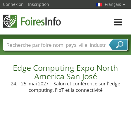
Connexion
Inscription
Français
Toggle
navigat
Foire noms
Pays
Villes
Secteurs de foire
Secteurs du fournisseur de services
Edge Computing Expo North
America San José
24. - 25. mai 2027 | Salon et conférence sur l'edge
computing, l'IoT et la connectivité