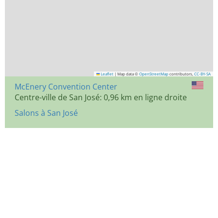
Leaflet
|
Map data ©
OpenStreetMap
contributors,
CC-BY-SA
McEnery Convention Center
Centre-ville de San José: 0,96 km en ligne droite
Salons à San José