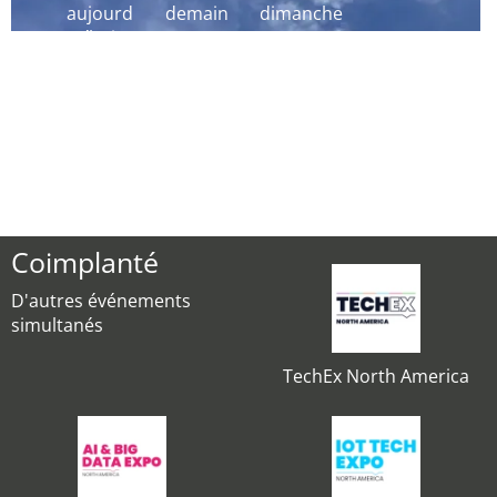
aujourd
demain
dimanche
´hui
Coimplanté
D'autres événements
simultanés
TechEx North America