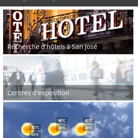
Recherche d'hôtels à San José
Centres d'exposition
40°C
41°C
31°C
23°C
23°C
23°C