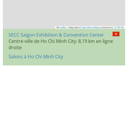
Leaflet
|
Map data ©
OpenStreetMap
contributors,
CC-BY-SA
SECC Saigon Exhibition & Convention Center
Centre-ville de Ho Chi Minh City: 8,19 km en ligne
droite
Salons à Ho Chi Minh City