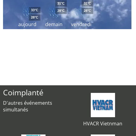
31°C
31°C
33°C
28°C
28°C
28°C
aujourd
demain
vendredi
´hui
Coimplanté
D'autres événements
simultanés
HVACR Vietnman