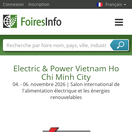
Connexion
Inscription
Français
Toggle
navigat
Foire noms
Pays
Villes
Secteurs de foire
Secteurs du fournisseur de services
Electric & Power Vietnam Ho
Chi Minh City
04. - 06. novembre 2026 | Salon international de
l'alimentation électrique et les énergies
renouvelables