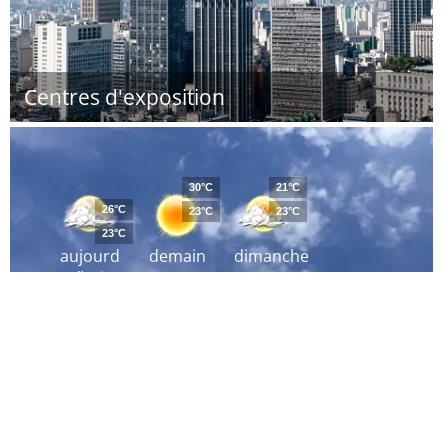
Centres d'exposition
30°C
21°C
26°C
23°C
23°C
23°C
aujourd
demain
dimanche
´hui