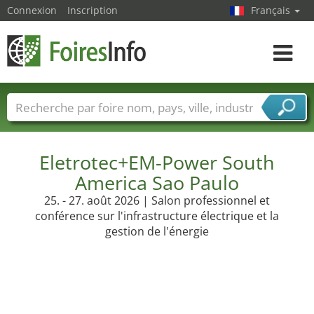
Connexion
Inscription
Français
Toggle
navigat
Foire noms
Pays
Villes
Secteurs de foire
Secteurs du fournisseur de services
Eletrotec+EM-Power South
America Sao Paulo
25. - 27. août 2026 | Salon professionnel et
conférence sur l'infrastructure électrique et la
gestion de l'énergie