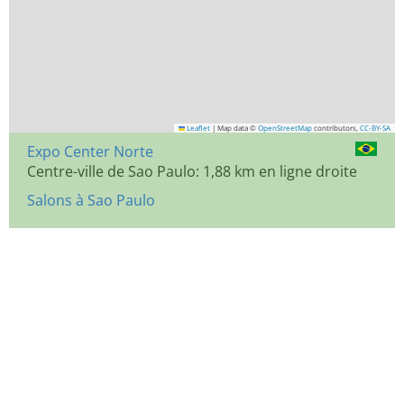
Leaflet
|
Map data ©
OpenStreetMap
contributors,
CC-BY-SA
Expo Center Norte
Centre-ville de Sao Paulo: 1,88 km en ligne droite
Salons à Sao Paulo