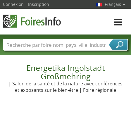
Connexion
Inscription
Français
Toggle
navigat
Foire noms
Pays
Villes
Secteurs de foire
Secteurs du fournisseur de services
Energetika Ingolstadt
Großmehring
| Salon de la santé et de la nature avec conférences
et exposants sur le bien-être | Foire régionale