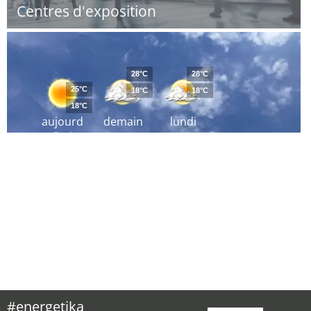
Centres d'exposition
28°C
28°C
25°C
18°C
18°C
18°C
aujourd
demain
lundi
´hui
#energetika