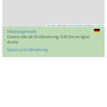
Leaflet
|
Map data ©
OpenStreetMap
contributors,
CC-BY-SA
Nibelungenhalle
Centre-ville de Großmehring: 0,92 km en ligne
droite
Salons à Großmehring