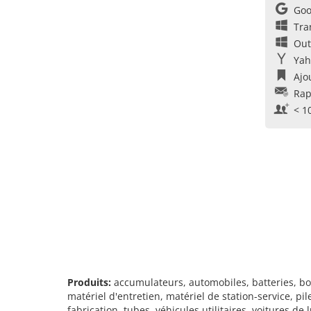
Goo
Tra
Out
Yah
Ajo
Rap
< 1
Produits:
accumulateurs, automobiles, batteries, b
matériel d'entretien, matériel de station-service, p
fabrication, tubes, véhicules utilitaires, voitures de 