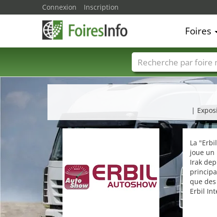
Connexion
Inscription
Foires
Foire noms
Pays
| Exposi
La "Erbi
joue un 
Irak dep
principa
que des 
Erbil In