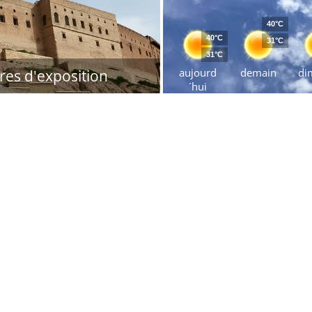
40°C
40°C
31°C
31°C
aujourd
demain
di
res d'exposition
´hui