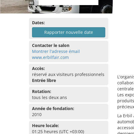
Dates:
Rapporter nouvelle date
Contacter le salon
Montrer l'adresse émail
www.erbilfair.com
Accès:
réservé aux visiteurs professionnels
L'organi
Entrée libre
collabor
centrale
Rotation:
Les expo
tous les deux ans
produits
précieux
Année de fondation:
2010
La Erbil
automobi
Heure locale:
accessoi
01:25 heures (UTC +03:00)
derniers