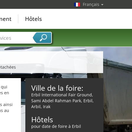
Français
ement
Hôtels
vices
détachées
Ville de la foire:
 qui
es en
Erbil International Fair Ground,
Sami Abdel Rahman Park, Erbil,
s ainsi
Arbil, Irak
ns au
Hôtels
pour date de foire à Erbil