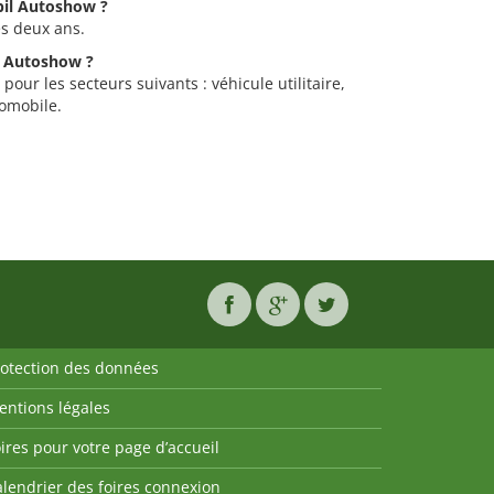
rbil Autoshow ?
es deux ans.
il Autoshow ?
pour les secteurs suivants : véhicule utilitaire,
tomobile.
rotection des données
entions légales
ires pour votre page d’accueil
lendrier des foires connexion