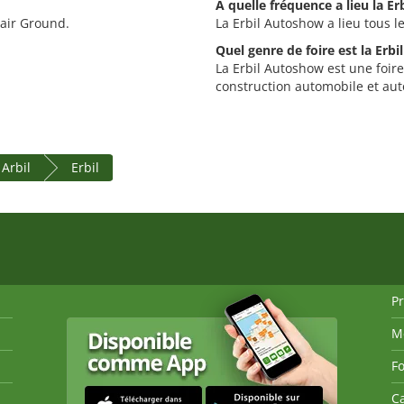
À quelle fréquence a lieu la E
Fair Ground.
La Erbil Autoshow a lieu tous l
Quel genre de foire est la Erb
La Erbil Autoshow est une foire 
construction automobile et au
Arbil
Erbil
P
M
Fo
Ca