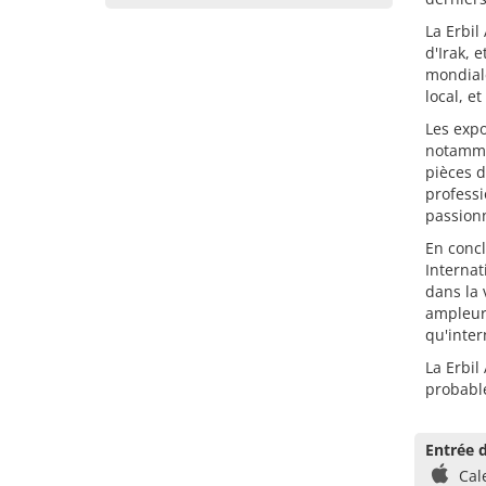
La Erbil
d'Irak, 
mondial
local, e
Les expo
notammen
pièces d
professi
passion
En concl
Internat
dans la 
ampleur 
qu'inter
La Erbil
probable
Entrée d
Cal