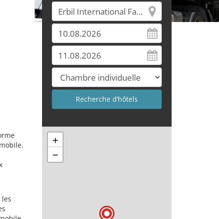
forme
+
omobile.
−
x
 les
es
mobile.