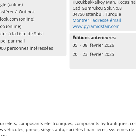
Kucukbakkalkoy Mah. Kocasin
gle (online)
Cad.Gumrukcu Sok.No.8
nsférer à Outlook
34750 Istanbul, Turquie
look.com (online)
Montrer l'adresse émail
oo (online)
www.pyramidsfair.com
uter à la Liste de Suivi
Éditions antérieures:
pel par mail
05. - 08. février 2026
000 personnes intéressées
20. - 23. février 2025
ourrelets, composants électroniques, composants hydrauliques, co
iles véhicules, pneus, sièges auto, sociétés financières, systèmes d
luxe, …