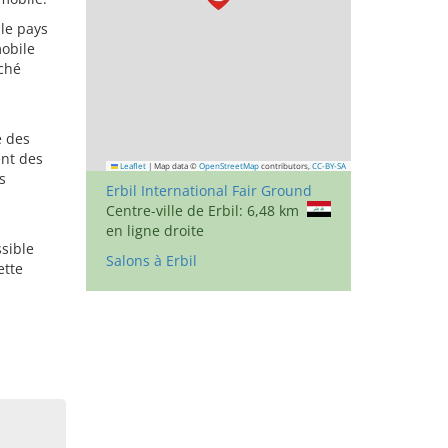
 le pays
mobile
ché
e des
ent des
Leaflet
|
Map data ©
OpenStreetMap
contributors,
CC-BY-SA
s
Erbil International Fair Ground
Centre-ville de Erbil: 6,48 km
en ligne droite
ssible
Salons à Erbil
ette