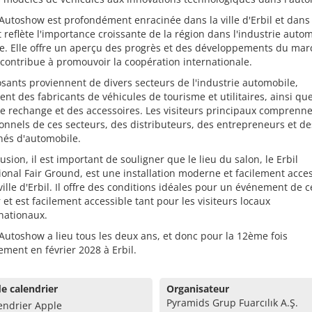
 Autoshow est profondément enracinée dans la ville d'Erbil et dans
et reflète l'importance croissante de la région dans l'industrie auto
e. Elle offre un aperçu des progrès et des développements du mar
t contribue à promouvoir la coopération internationale.
sants proviennent de divers secteurs de l'industrie automobile,
t des fabricants de véhicules de tourisme et utilitaires, ainsi qu
e rechange et des accessoires. Les visiteurs principaux comprenn
onnels de ces secteurs, des distributeurs, des entrepreneurs et de
nés d'automobile.
usion, il est important de souligner que le lieu du salon, le Erbil
ional Fair Ground, est une installation moderne et facilement acce
ville d'Erbil. Il offre des conditions idéales pour un événement de c
et est facilement accessible tant pour les visiteurs locaux
nationaux.
 Autoshow a lieu tous les deux ans, et donc pour la 12ème fois
ment en février 2028 à Erbil.
e calendrier
Organisateur
Pyramids Grup Fuarcılık A.Ş.
endrier Apple