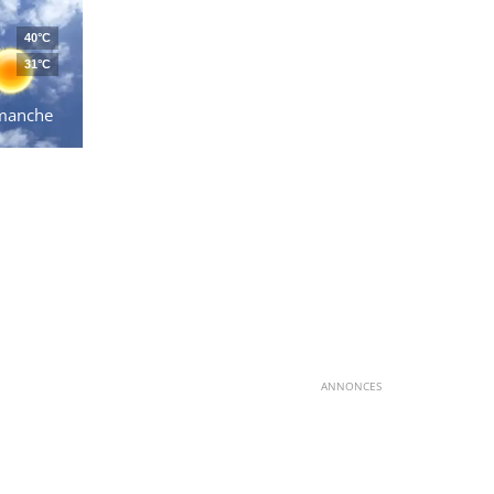
40°C
31°C
manche
ANNONCES