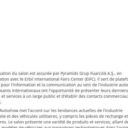
sation du salon est assurée par Pyramids Grup Fuarcılık A.Ş., en
ation avec le Erbil International Fairs Center (EIFC). Il sert de plate
 pour l'information et la communication au sein de l'industrie aut
sants internationaux ont l'opportunité de présenter leurs derniers
 et services à un large public et d'établir des contacts commerciau
.
 Autoshow met l'accent sur les tendances actuelles de l'industrie
le et des véhicules utilitaires, y compris les pièces de rechange et
res. Le salon présente une variété de produits et services, allant d
 modèles de véhicules aux innovations technologiques dans l'auto