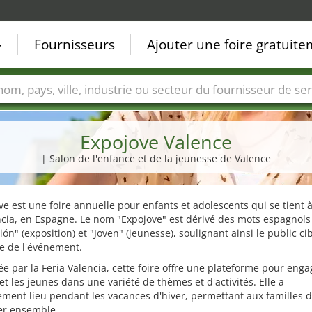
Fournisseurs
Ajouter une foire gratuit
Villes
Secteurs de foire
Secteurs du fournisseur de ser
Expojove Valence
| Salon de l'enfance et de la jeunesse de Valence
ve est une foire annuelle pour enfants et adolescents qui se tient à
cia, en Espagne. Le nom "Expojove" est dérivé des mots espagnols
ión" (exposition) et "Joven" (jeunesse), soulignant ainsi le public cib
e de l'événement.
e par la Feria Valencia, cette foire offre une plateforme pour enga
et les jeunes dans une variété de thèmes et d'activités. Elle a
ment lieu pendant les vacances d'hiver, permettant aux familles 
er ensemble.