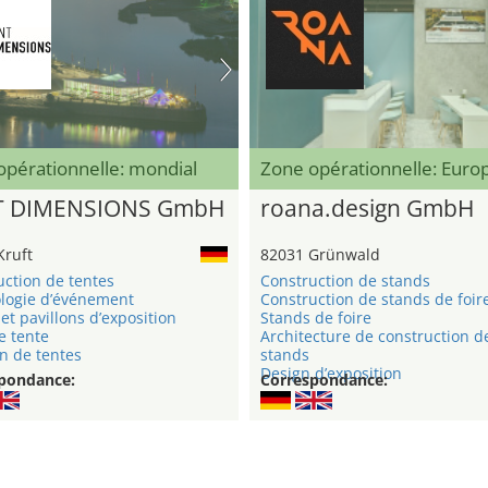
opérationnelle: mondial
Zone opérationnelle: Eur
T DIMENSIONS GmbH
roana.design GmbH
Kruft
82031 Grünwald
uction de tentes
Construction de stands
logie d’événement
Construction de stands de foir
et pavillons d’exposition
Stands de foire
e tente
Architecture de construction d
n de tentes
stands
Design d’exposition
pondance:
Correspondance: