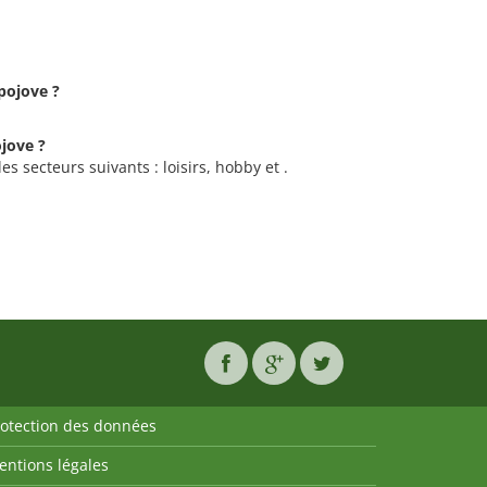
xpojove ?
ojove ?
es secteurs suivants : loisirs, hobby et .
rotection des données
entions légales