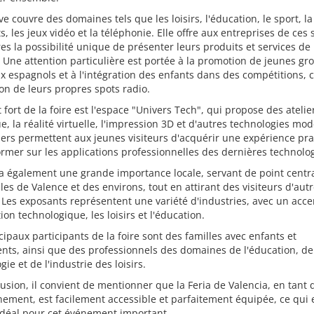
ve couvre des domaines tels que les loisirs, l'éducation, le sport, l
ts, les jeux vidéo et la téléphonie. Elle offre aux entreprises de ces
res la possibilité unique de présenter leurs produits et services d
 Une attention particulière est portée à la promotion de jeunes gr
 espagnols et à l'intégration des enfants dans des compétitions,
ion de leurs propres spots radio.
 fort de la foire est l'espace "Univers Tech", qui propose des atelie
e, la réalité virtuelle, l'impression 3D et d'autres technologies mo
iers permettent aux jeunes visiteurs d'acquérir une expérience pra
ormer sur les applications professionnelles des dernières technolog
 a également une grande importance locale, servant de point centr
lles de Valence et des environs, tout en attirant des visiteurs d'aut
 Les exposants représentent une variété d'industries, avec un acce
tion technologique, les loisirs et l'éducation.
cipaux participants de la foire sont des familles avec enfants et
nts, ainsi que des professionnels des domaines de l'éducation, de
gie et de l'industrie des loisirs.
usion, il convient de mentionner que la Feria de Valencia, en tant 
nement, est facilement accessible et parfaitement équipée, ce qui e
idéal pour cet événement important.