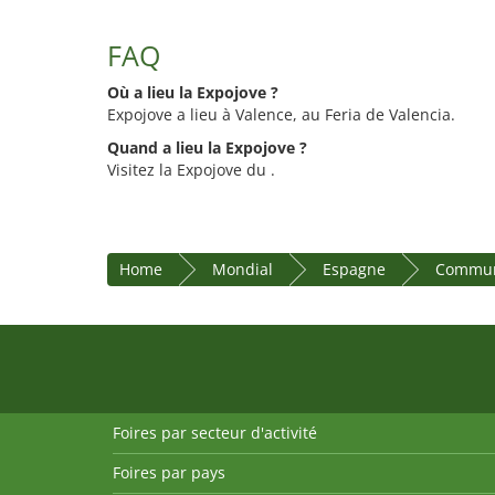
FAQ
Où a lieu la Expojove ?
Expojove a lieu à Valence, au Feria de Valencia.
Quand a lieu la Expojove ?
Visitez la Expojove du .
Home
Mondial
Espagne
Commun
Foires par secteur d'activité
Foires par pays