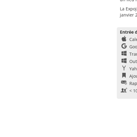
La Expoj
janvier 
Entrée d
Cal
Goo
Tra
Out
Yah
Ajo
Rap
< 1