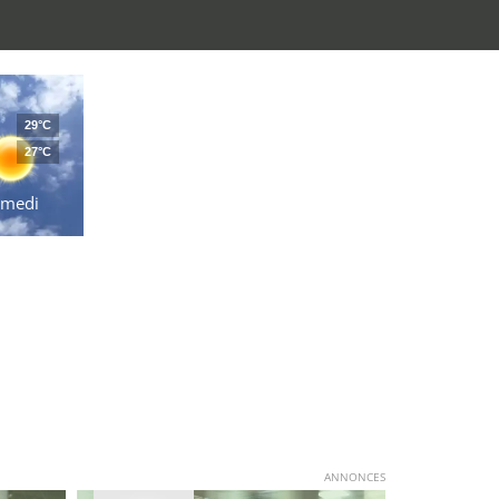
29°C
27°C
amedi
ANNONCES