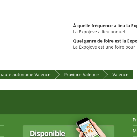
À quelle fréquence a lieu la E
La Expojove a lieu annuel.
Quel genre de foire est la Exp
La Expojove est une foire pour l
auté autonome Valence
Province Valence
Valence
P
M