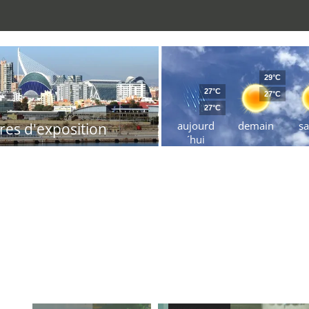
29°C
27°C
27°C
27°C
aujourd
demain
s
res d'exposition
´hui