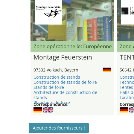
Zone opérationnelle: Européenne
Zone 
Montage Feuerstein
TEN
97332 Volkach, Bayern
56642 
Construction de stands
Constr
Construction de stands de foire
Techno
Stands de foire
Tentes 
Architecture de construction de
Halls d
stands
Locatio
Planchers de foire
Correspondance:
Corres
Ajouter des fournisseurs !