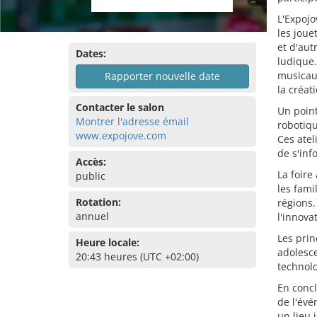
L'Expojo
les joue
et d'aut
Dates:
ludique.
musicaux
Rapporter nouvelle date
la créat
Contacter le salon
Un point
Montrer l'adresse émail
robotiqu
www.expojove.com
Ces atel
de s'inf
Accès:
La foire
public
les fami
Rotation:
régions.
annuel
l'innova
Les prin
Heure locale:
adolesce
20:43 heures (UTC +02:00)
technolo
En concl
de l'évé
un lieu 