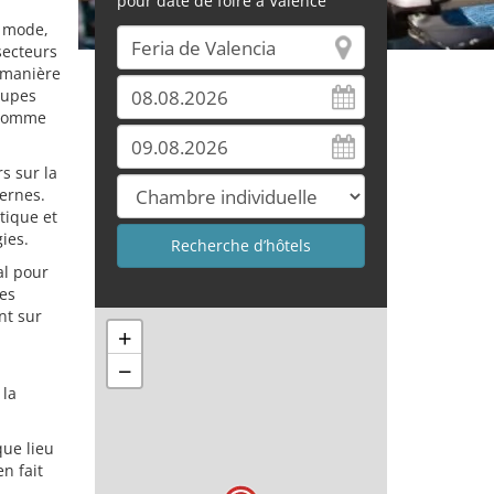
pour date de foire à Valence
a mode,
 secteurs
e manière
oupes
 comme
rs sur la
dernes.
tique et
ies.
al pour
res
nt sur
+
−
 la
que lieu
n fait