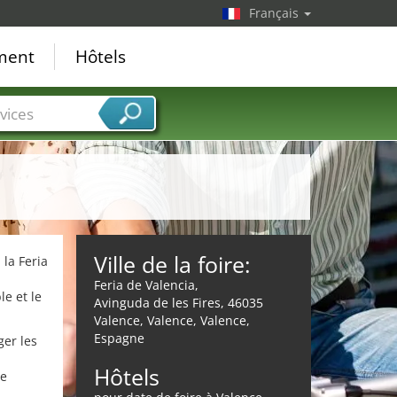
Français
ement
Hôtels
vices
Ville de la foire:
 la Feria
Feria de Valencia,
le et le
Avinguda de les Fires, 46035
Valence, Valence, Valence,
Espagne
ger les
Hôtels
de