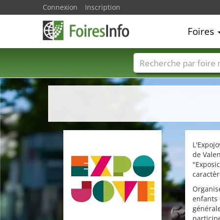
Connexion
Inscription
Foires
Foire noms
Pays
L'Expojo
de Valen
"Exposic
caractèr
Organisé
enfants 
générale
particip