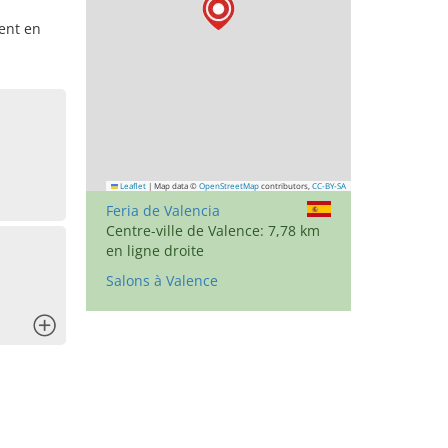
ent en
Leaflet
|
Map data ©
OpenStreetMap
contributors,
CC-BY-SA
Feria de Valencia
Centre-ville de Valence: 7,78 km
en ligne droite
Salons à Valence
x