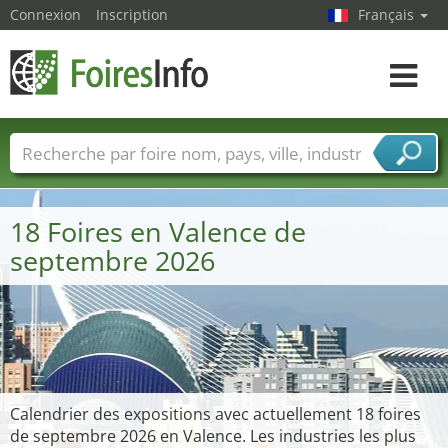
Connexion
Inscription
Français
Toggle
navigat
Foire noms
Pays
Villes
Secteurs de foire
Secteurs du fournisseur de services
18 Foires en Valence de
septembre 2026
Calendrier des expositions avec actuellement 18 foires
de septembre 2026 en Valence. Les industries les plus