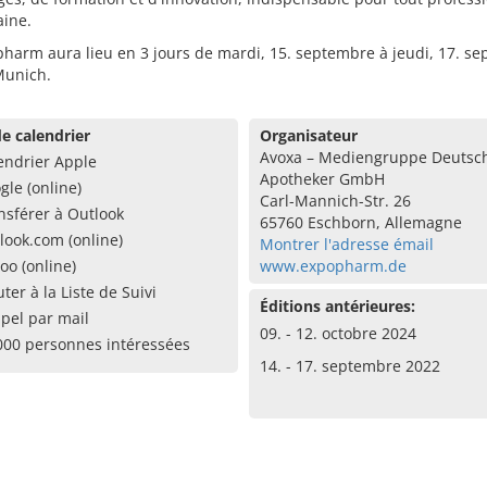
ine.
harm aura lieu en 3 jours de mardi, 15. septembre à jeudi, 17. s
Munich.
e calendrier
Organisateur
Avoxa – Mediengruppe Deutsc
endrier Apple
Apotheker GmbH
gle (online)
Carl-Mannich-Str. 26
nsférer à Outlook
65760 Eschborn, Allemagne
look.com (online)
Montrer l'adresse émail
oo (online)
www.expopharm.de
uter à la Liste de Suivi
Éditions antérieures:
pel par mail
09. - 12. octobre 2024
000 personnes intéressées
14. - 17. septembre 2022