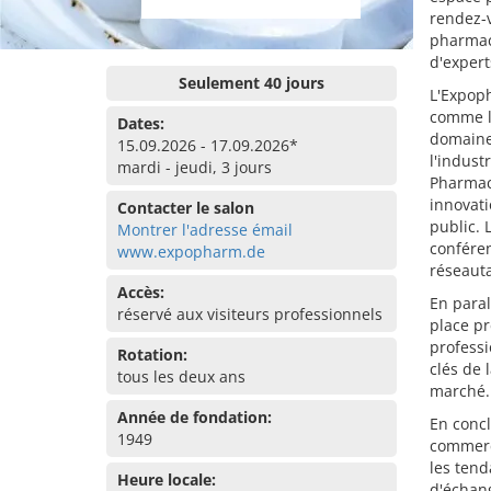
rendez-
pharmac
d'expert
Seulement 40 jours
L'Expoph
comme la
Dates:
domaine
15.09.2026 - 17.09.2026*
l'indust
mardi - jeudi, 3 jours
Pharmace
innovati
Contacter le salon
public. 
Montrer l'adresse émail
conféren
www.expopharm.de
réseauta
Accès:
En para
réservé aux visiteurs professionnels
place pr
professi
Rotation:
clés de 
tous les deux ans
marché.
Année de fondation:
En conc
1949
commerc
les tend
Heure locale:
d'échang