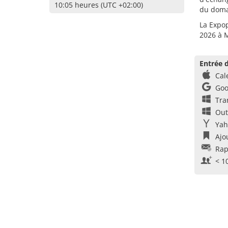
10:05 heures (UTC +02:00)
du doma
La Expop
2026 à 
Entrée d
Cal
Goo
Tra
Out
Yah
Ajo
Rap
< 1