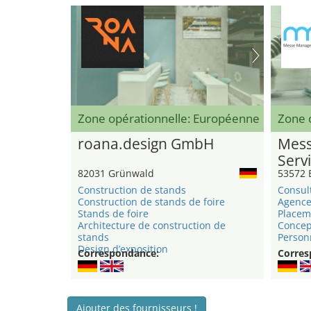
Zone opérationnelle: Européenne
Zone o
roana.design GmbH
Mess
Serv
82031 Grünwald
53572 
Construction de stands
Consul
Construction de stands de foire
Agence
Stands de foire
Placem
Architecture de construction de
Concep
stands
Person
Design d’exposition
Correspondance:
Corres
Ajouter des fournisseurs !