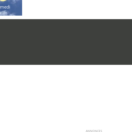
amedi
ANNONCES