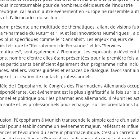
vous incontournable pour de nombreux décideurs de l'industrie
eutique, car aucun autre événement en Europe ne rassemble aut
s et d'aficionados du secteur.
arm présente une multitude de thématiques, allant de visions fut
 "Pharmacie du Futur" et "l'IA et les Innovations Numériques", à 
s plus spécifiques comme le "Cannabis". Les enjeux majeurs de
rie, tels que le "Recrutement de Personnel" et les "Services
utiques", sont également à l'honneur. Les exposants y dévoilent 
ons, nombre d'entre elles étant présentées pour la première fois 
Les participants bénéficient également d'un programme riche incl
ces, ateliers, visites guidées et espaces de dialogue, favorisant ain
ge et la création de contacts professionnels.
llèle de l'Expopharm, le Congrès des Pharmaciens Allemands occu
épondérante. Cet événement est le plus significatif à la fois sur le 
onnel et politique pour les pharmaciens allemands. Il réunit les ac
la santé et les professionnels pour échanger sur les orientations f
lusion, l'Expopharm à Munich transcende le simple cadre d'un sal
ial pour s'établir comme un événement majeur, reflétant et influ
ances et l'évolution du secteur pharmaceutique. C'est un carrefour
es, de formation et d'innovation, indispensable pour tout profess