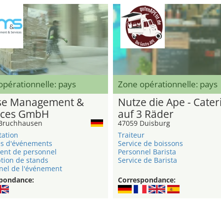
pérationnelle: pays
Zone opérationnelle: pays
e Management &
Nutze die Ape - Cater
ices GmbH
auf 3 Räder
Bruchhausen
47059 Duisburg
tation
Traiteur
s d'événements
Service de boissons
ent de personnel
Personnel Barista
tion de stands
Service de Barista
nel de l'événement
pondance:
Correspondance: