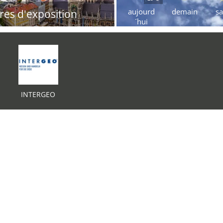
aujourd
demain
s
res d'exposition
´hui
INTERGEO