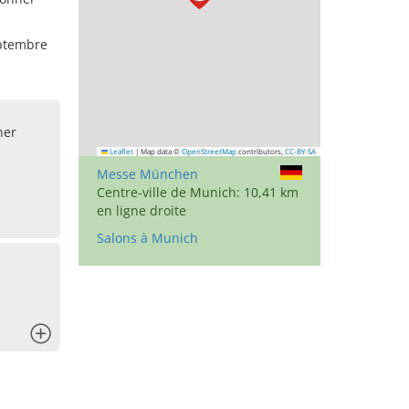
eptembre
her
Leaflet
|
Map data ©
OpenStreetMap
contributors,
CC-BY-SA
Messe München
Centre-ville de Munich: 10,41 km
en ligne droite
Salons à Munich
x