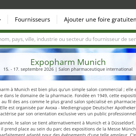
Fournisseurs
Ajouter une foire gratuit
Villes
Secteurs de foire
Secteurs du fournisseur de ser
Expopharm Munich
15. - 17. septembre 2026 | Salon pharmaceutique international
arm à Munich est bien plus qu'un simple salon commercial ; elle 
e dans le domaine de la pharmacie. Fondée en 1949, cette expositi
au fil des ans comme le plus grand salon spécialisé en pharmacie
 Elle est organisée par Avoxa - Mediengruppe Deutscher Apothek
ractérise par son orientation exclusive vers un public professionnel
nnée, le salon se tient alternativement à Munich et à Düsseldorf.
 il prend place au sein du parc des expositions de la Messe Münc
parfaitement adapté pour des événements d'une telle ampleur. C'e