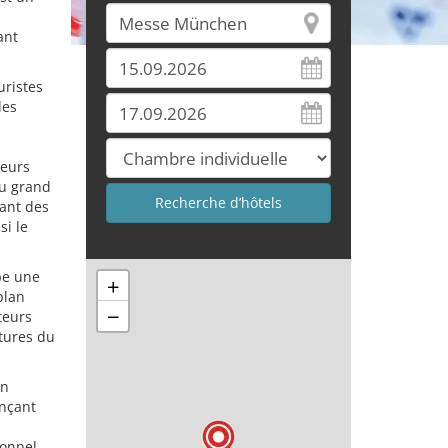
ant
uristes
des
leurs
au grand
uant des
si le
pe une
+
plan
−
teurs
utures du
on
ençant
ionnel