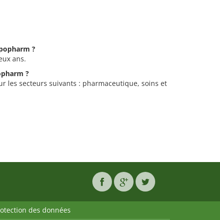
Expopharm ?
eux ans.
popharm ?
r les secteurs suivants : pharmaceutique, soins et
rotection des données