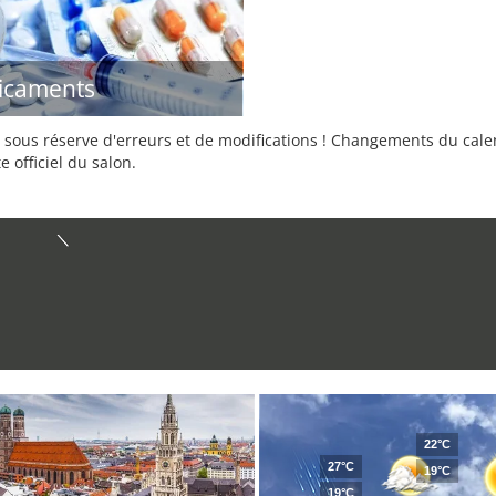
icaments
sous réserve d'erreurs et de modifications ! Changements du calend
e officiel du salon.
22°C
27°C
19°C
19°C