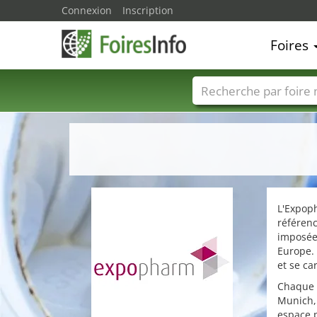
Connexion
Inscription
Foires
Foire noms
Pays
L'Expoph
référenc
imposée 
Europe.
et se ca
Chaque a
Munich,
espace 