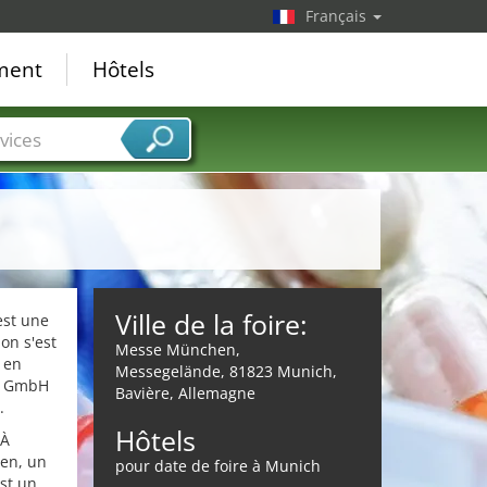
Français
ement
Hôtels
vices
Ville de la foire:
est une
on s'est
Messe München,
 en
Messegelände, 81823 Munich,
er GmbH
Bavière, Allemagne
.
Hôtels
 À
hen, un
pour date de foire à Munich
st un