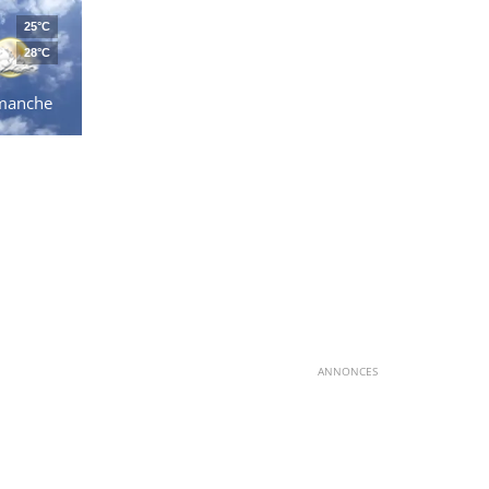
25°C
28°C
manche
ANNONCES