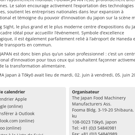
ines. Le salon encourage activement l’exportation des technologies
es, soutient les entreprises nationales dans leur expansion à
ational et témoigne du pouvoir d’innovation du Japon sur la scène 
g Sight, le plus grand et le plus moderne centre d’expositions du J
 cadre idéal pour accueillir l’événement. Symbole d’excellence
gique, il est également parfaitement relié à l’aéroport de Haneda 
de transports en commun.
PAN est donc bien plus qu’un salon professionnel : c’est un cent
ional d’innovation pour tous ceux qui souhaitent façonner activem
 de la transformation alimentaire.
 Japan à Tōkyō avait lieu de mardi, 02. juin à vendredi, 05. juin 2
e calendrier
Organisateur
The Japan Food Machinery
endrier Apple
Manufacturers Ass.
gle (online)
Fooma Bldg. 3-19-20 Shibaura,
nsférer à Outlook
ku
look.com (online)
108-0023 Tōkyō, Japon
oo (online)
Tel: +81 (0)3 54840981
Fax: +81 (0)3 54840989