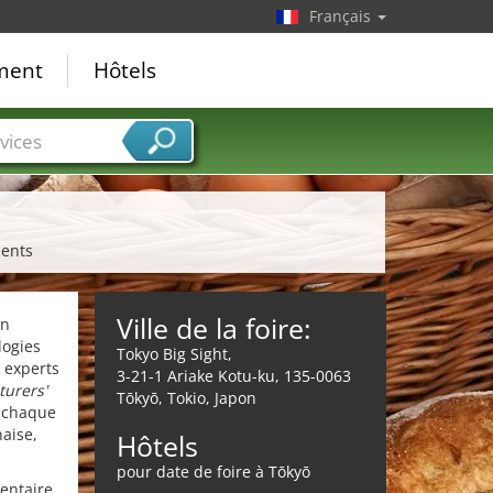
Français
ement
Hôtels
vices
ments
Ville de la foire:
on
logies
Tokyo Big Sight,
 experts
3-21-1 Ariake Kotu-ku, 135-0063
urers'
Tōkyō, Tokio, Japon
t chaque
naise,
Hôtels
pour date de foire à Tōkyō
mentaire