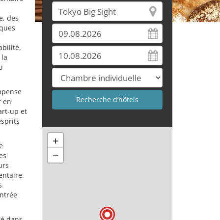
e, des
iques
bilité,
 la
u
ompense
r en
rt-up et
sprits
+
e
−
les
urs
entaire.
s
entrée
ré dans