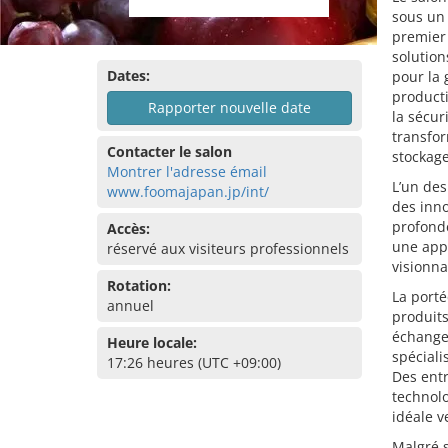
sous un 
premier
solution
Dates:
pour la g
producti
Rapporter nouvelle date
la sécuri
transfo
Contacter le salon
stockage
Montrer l'adresse émail
L’un de
www.foomajapan.jp/int/
des inn
profonde
Accès:
une appr
réservé aux visiteurs professionnels
visionna
Rotation:
La port
annuel
produits
échanges
Heure locale:
spéciali
17:26 heures (UTC +09:00)
Des entr
technolo
idéale v
Malgré 