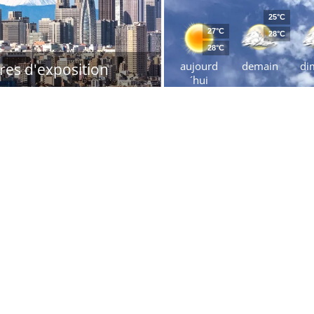
25°C
27°C
28°C
28°C
aujourd
demain
di
res d'exposition
´hui