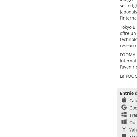
ses orig
japonais
l’intern
Tokyo Bi
offre un
technolo
réseau 
FOOMA JA
internat
l’avenir
La FOOMA
Entrée d
Cal
Goo
Tra
Out
Yah