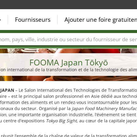
Fournisseurs
Ajouter une foire gratuit
Villes
Secteurs de foire
Secteurs du fournisseur de ser
FOOMA Japan Tōkyō
lon international de la transformation et de la technologie des ali
 JAPAN
– Le Salon International des Technologies de Transformati
ire – est le principal salon professionnel en Asie dédié aux techno
formation des aliments et un rendez-vous incontournable pour les
ionaux du secteur. Organisé par la
Japan Food Machinery Manufact
ion
, une importante organisation industrielle, l’événement se tien
u centre d'expositions
Tokyo Big Sight
, au cœur de la capitale japo
 réunit l’ensemble de la chaîne de valeur de la transformation ali