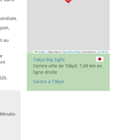
mondiale.
apon,
et au
Leaflet
|
Map data ©
OpenStreetMap
contributors,
CC-BY-SA
re
Tokyo Big Sight
ent
Centre-ville de Tōkyō: 7,49 km en
ligne droite
026.
Salons à Tōkyō
 Minato-