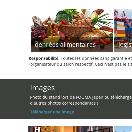
denrées alimentaires
logi
Responsabilité:
Toutes les données sans garantie et 
l’organisateur du salon respectif. Ceci n’est pas le sit
Images
Photo du stand lors de FOOMA Japan ou télécharge
d'autres photos correspondantes !
Téléharger une image