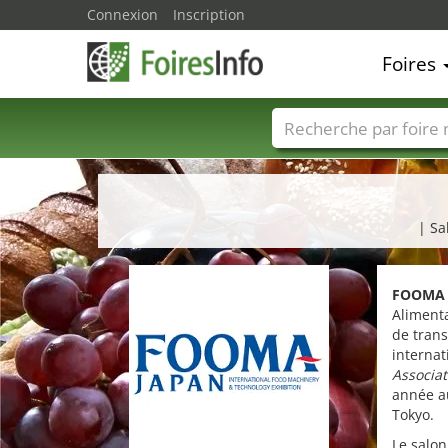
Connexion
Inscription
Foires
Foire noms
Pays
| Sa
FOOMA
Alimenta
de trans
internat
Associat
année a
Tokyo.
Le salon