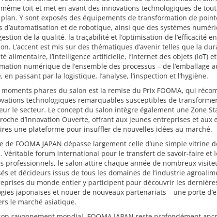
même toit et met en avant des innovations technologiques de tout
 plan. Y sont exposés des équipements de transformation de point
s d’automatisation et de robotique, ainsi que des systèmes numér
estion de la qualité, la traçabilité et l’optimisation de l’efficacité en
on. L’accent est mis sur des thématiques d’avenir telles que la dura
té alimentaire, l’intelligence artificielle, l’Internet des objets (IoT) et
rmation numérique de l’ensemble des processus – de l’emballage a
, en passant par la logistique, l’analyse, l’inspection et l’hygiène.
s moments phares du salon est la remise du Prix FOOMA, qui réc
ovations technologiques remarquables susceptibles de transforme
ur le secteur. Le concept du salon intègre également une Zone Sta
oche d’Innovation Ouverte, offrant aux jeunes entreprises et aux e
ires une plateforme pour insuffler de nouvelles idées au marché.
ée de FOOMA JAPAN dépasse largement celle d’une simple vitrine d
. Véritable forum international pour le transfert de savoir-faire et 
 professionnels, le salon attire chaque année de nombreux visite
sés et décideurs issus de tous les domaines de l’industrie agroalim
eprises du monde entier y participent pour découvrir les dernière
gies japonaises et nouer de nouveaux partenariats – une porte d’
ers le marché asiatique.
son rayonnement mondial, FOOMA JAPAN reste profondément anc