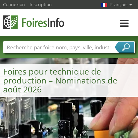
Connexion
Inscription
Français
Toggle
navigat
Foire noms
Pays
Villes
Secteurs de foire
Secteurs du fournisseur de services
Foires pour technique de
production – Nominations de
août 2026