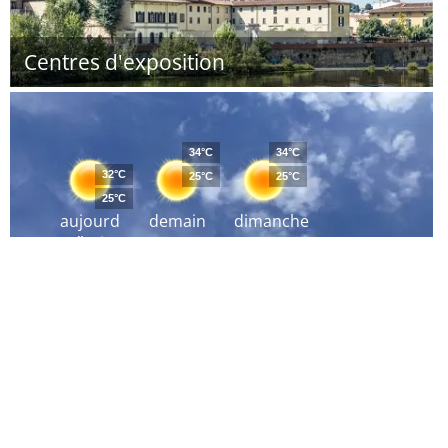
Centres d'exposition
34°C
34°C
32°C
25°C
25°C
25°C
aujourd
demain
dimanche
´hui