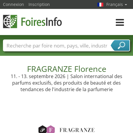
Connexion
Inscription
Français
Toggle
navigat
Foire noms
Pays
Villes
Secteurs de foire
Secteurs du fournisseur de services
FRAGRANZE Florence
11. - 13. septembre 2026 | Salon international des
parfums exclusifs, des produits de beauté et des
tendances de l'industrie de la parfumerie