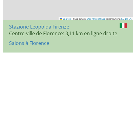
Leaflet
|
Map data ©
OpenStreetMap
contributors,
CC-BY-SA
Stazione Leopolda Firenze
Centre-ville de Florence: 3,11 km en ligne droite
Salons à Florence