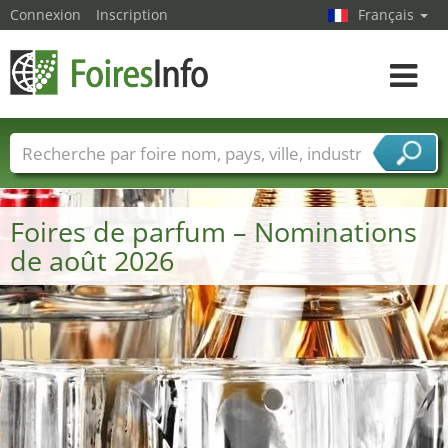
Connexion
Inscription
Français
Toggle
navigat
Foire noms
Pays
Villes
Secteurs de foire
Secteurs du fournisseur de services
Foires de parfum – Nominations
de août 2026