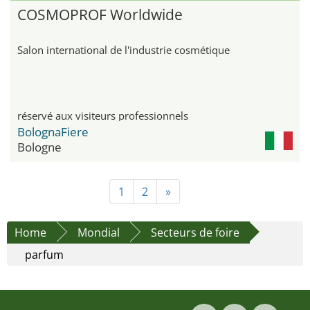
COSMOPROF Worldwide
Salon international de l'industrie cosmétique
réservé aux visiteurs professionnels
BolognaFiere
Bologne
1
2
»
Home
Mondial
Secteurs de foire
parfum