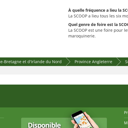
À quelle fréquence a lieu la S
La SCOOP a lieu tous les six mo
Quel genre de foire est la SCO
La SCOOP est une foire pour le
maroquinerie.
-Bretagne et d'Irlande du Nord
Province Angleterre
S
P
M