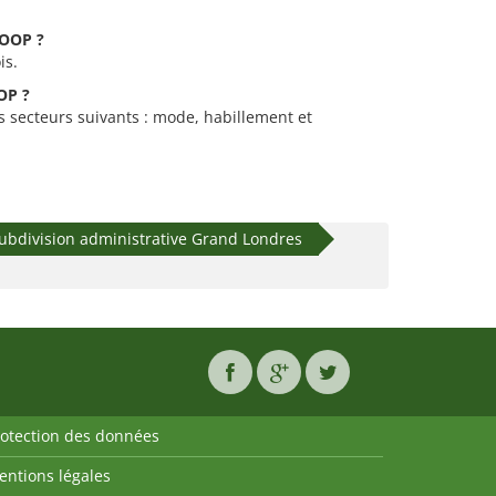
COOP ?
is.
OP ?
s secteurs suivants : mode, habillement et
ubdivision administrative Grand Londres
rotection des données
entions légales