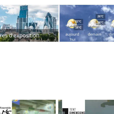
26°C
22°C
16°C
16°C
aujourd
demain
di
res d'exposition
´hui