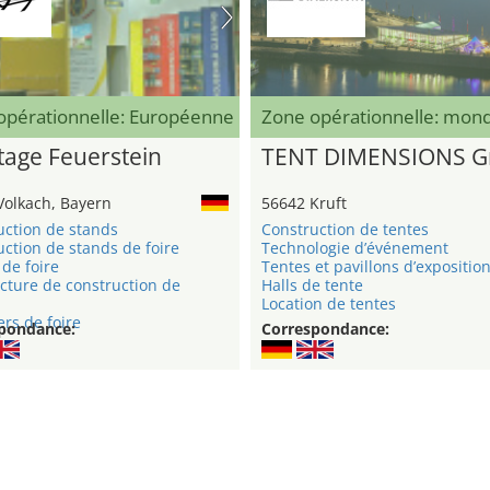
opérationnelle: Européenne
Zone opérationnelle: mond
age Feuerstein
TENT DIMENSIONS 
Volkach, Bayern
56642 Kruft
uction de stands
Construction de tentes
ction de stands de foire
Technologie d’événement
de foire
Tentes et pavillons d’expositio
cture de construction de
Halls de tente
Location de tentes
rs de foire
pondance:
Correspondance: