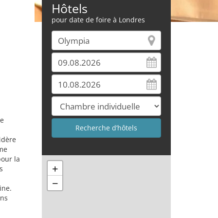
Hôtels
pour date de foire à Londres
de
s
idère
rme
our la
+
s
−
ine.
ons