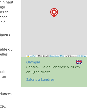
nin haut
ign
ons se
ience
le à
signers
alité du
elles
Leaflet
|
Map data ©
OpenStreetMap
contributors,
CC-BY-SA
Olympia
Centre-ville de Londres: 6,28 km
mais
en ligne droite
– un
Salons à Londres
ndances
026.