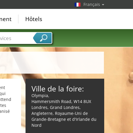
Français
ement
Hôtels
vices
Ville de la foire:
ent
qui
Olympia,
 attend
Hammersmith Road, W14 8UX
rtes
Londres, Grand Londres,
anisé
Angleterre, Royaume-Uni de
Grande-Bretagne et d'Irlande du
Nord