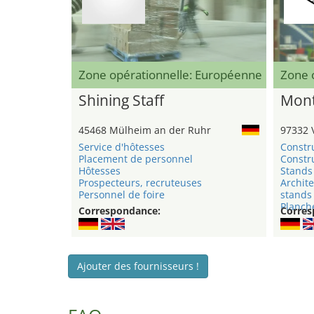
Zone opérationnelle: Européenne
Zone 
Shining Staff
Mont
45468 Mülheim an der Ruhr
97332 
Service d'hôtesses
Constr
Placement de personnel
Constru
Hôtesses
Stands 
Prospecteurs, recruteuses
Archite
Personnel de foire
stands
Planche
Correspondance:
Corres
Ajouter des fournisseurs !