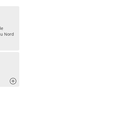
de
du Nord
x