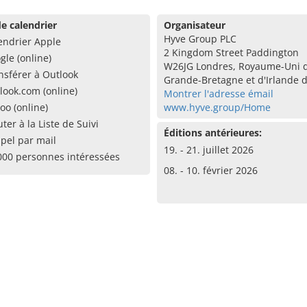
e calendrier
Organisateur
Hyve Group PLC
endrier Apple
2 Kingdom Street Paddington
gle (online)
W26JG Londres, Royaume-Uni 
nsférer à Outlook
Grande-Bretagne et d'Irlande 
look.com (online)
Montrer l'adresse émail
oo (online)
www.hyve.group/Home
uter à la Liste de Suivi
Éditions antérieures:
pel par mail
19. - 21. juillet 2026
000 personnes intéressées
08. - 10. février 2026