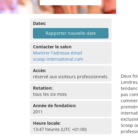
Dates:
Rapporter nouvelle date
Contacter le salon
Montrer l'adresse émail
scoop-international.com
Accès:
Deux foi
réservé aux visiteurs professionnels
Londres
Rotation:
tendance
tous les six mois
pas com
commerci
Année de fondation:
première
2011
internat
exclusiv
Heure locale:
Scoop o
13:47 heures (UTC +01:00)
professi