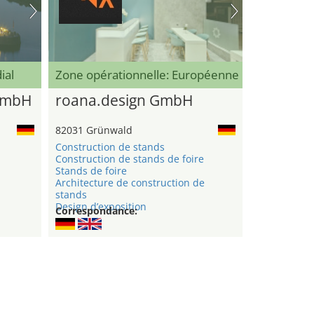
ial
Zone opérationnelle: Européenne
GmbH
roana.design GmbH
82031 Grünwald
Construction de stands
Construction de stands de foire
n
Stands de foire
Architecture de construction de
stands
Design d’exposition
Correspondance: