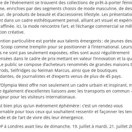
e de l’événement se trouvent des collections de prêt-à-porter fémi
e, enrichies par des segments choisis de mode masculine, de des
eur, de produits de beauté et d’accessoires lifestyle. Les présentati
t dans un cadre esthétiquement pensé, alliant art visuel et expér
raffinée. Ici, la mode rencontre l’art, et l’échange commercial se mê
tion créative.
ntion particulière est portée aux talents émergents : de jeunes de
t Scoop comme tremplin pour se positionner à l’international. Leurs
s ne sont pas seulement exposées, elles sont aussi régulièrement
sées dans le cadre de prix mettant en valeur l’innovation et la qu
 Le public se compose d’acheteurs renommés de grandes maisons t
rods, Selfridges ou Neiman Marcus, ainsi que de boutiques
antes, de journalistes et d’experts venus de plus de 45 pays.
d’Olympia West offre non seulement un cadre urbain et inspirant, 
e également d’excellentes liaisons avec les transports en commun 
jeur pour les visiteurs internationaux.
st bien plus qu’un événement éphémère : c’est un rendez-vous
rnable pour tous ceux qui souhaitent ressentir et façonner les te
de et de l’art de vivre dès leur émergence.
 à Londres avait lieu de dimanche, 19. juillet à mardi, 21. juillet 2