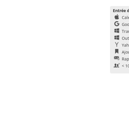
Entrée d
Cal
Goo
Tra
Out
Yah
Ajo
Rap
< 1