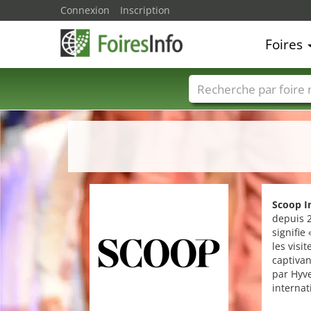
Connexion
Inscription
Foires
Foire noms
Pays
Scoop I
depuis 
signifie
les visi
captivan
par Hyve
internat