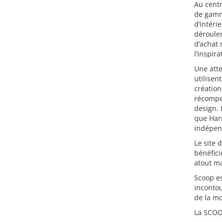
Au centr
de gamm
d’intéri
déroulen
d’achat 
l’inspira
Une atte
utilisen
création
récompen
design.
que Har
indépend
Le site 
bénéfici
atout ma
Scoop e
incontou
de la mo
La SCOOP