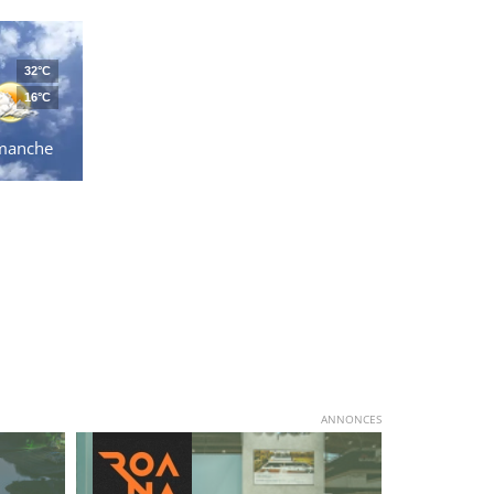
32°C
16°C
manche
ANNONCES