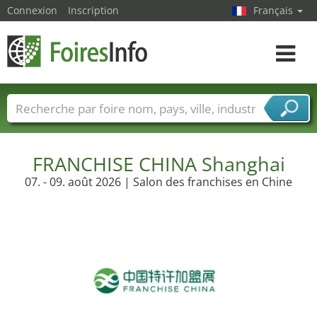
Connexion
Inscription
Français
Toggle
navigat
Foire noms
Pays
Villes
Secteurs de foire
Secteurs du fournisseur de services
FRANCHISE CHINA Shanghai
07. - 09. août 2026 | Salon des franchises en Chine