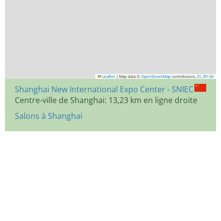
Leaflet
|
Map data ©
OpenStreetMap
contributors,
CC-BY-SA
Shanghai New International Expo Center - SNIEC
Centre-ville de Shanghai: 13,23 km en ligne droite
Salons à Shanghai