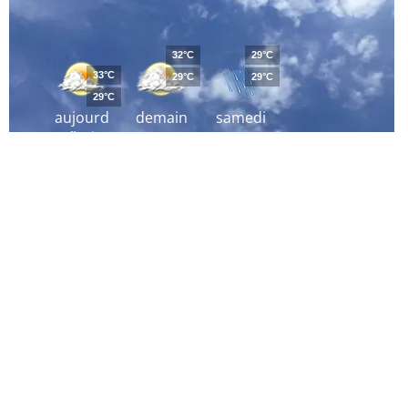
32°C
29°C
33°C
29°C
29°C
29°C
aujourd
demain
samedi
´hui