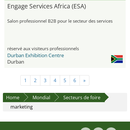
Engage Services Africa (ESA)
Salon professionnel B2B pour le secteur des services
réservé aux visiteurs professionnels
Durban Exhibition Centre
Durban
1
2
3
4
5
6
»
Home
Mondial
Secteurs de foire
marketing