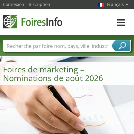
Connexion
Inscription
Français
Toggle
navigat
Foire noms
Pays
Villes
Secteurs de foire
Secteurs du fournisseur de services
Foires de marketing –
Nominations de août 2026