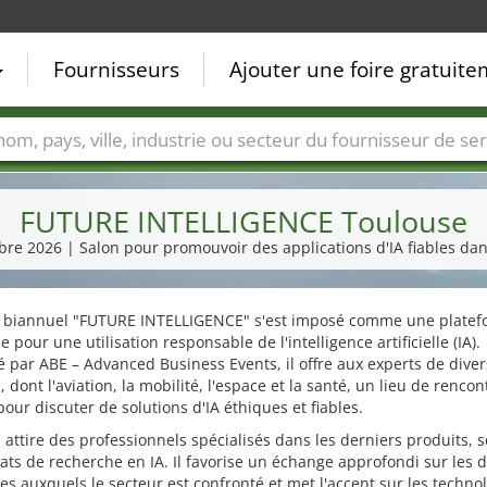
Fournisseurs
Ajouter une foire gratuit
Villes
Secteurs de foire
Secteurs du fournisseur de ser
FUTURE INTELLIGENCE Toulouse
re 2026 | Salon pour promouvoir des applications d'IA fiables dans
n biannuel "FUTURE INTELLIGENCE" s'est imposé comme une platef
e pour une utilisation responsable de l'intelligence artificielle (IA).
 par ABE – Advanced Business Events, il offre aux experts de diver
, dont l'aviation, la mobilité, l'espace et la santé, un lieu de rencon
our discuter de solutions d'IA éthiques et fiables.
 attire des professionnels spécialisés dans les derniers produits, s
tats de recherche en IA. Il favorise un échange approfondi sur les d
s auxquels le secteur est confronté et met l'accent sur les techno