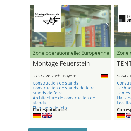
Zone opérationnelle: Européenne
Zone 
Montage Feuerstein
TEN
97332 Volkach, Bayern
56642 
Construction de stands
Constr
Construction de stands de foire
Techno
Stands de foire
Tentes 
Architecture de construction de
Halls d
stands
Locatio
Planchers de foire
Correspondance:
Corres