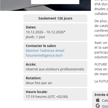
d'IA du
études d
collabor
Seulement 126 jours
De plus,
de catal
Dates:
conféren
10.12.2026 - 10.12.2026*
recherch
jeudi, 1 jour
Avec un 
Contacter le salon
et la sa
Montrer l'adresse émail
partici
futureintelligence.tech
solution
Accès:
FUTURE 
réservé aux visiteurs professionnels
mise en 
de maniè
Rotation:
La FUTU
deux fois par an
Heure locale:
Entrée d
17:19 heures (UTC +02:00)
Cal
Goo