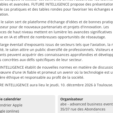
rables et avancées. FUTURE INTELLIGENCE propose des présentatio
e cas pratiques et des tables rondes pour favoriser les échanges e
ation.
 le salon sert de plateforme d'échange d'idées et de bonnes pratiq
yseur pour de nouveaux partenariats et projets d'innovation. Les
ces de haut niveau mettent en lumière les avancées significatives 
e en IA et offrent de nombreuses opportunités de réseautage.
large éventail d'exposants issus de secteurs tels que l'aviation, la 
nté, le salon attire un public diversifié de professionnels. Visiteurs e
pants peuvent acquérir des connaissances approfondies et dévelop
s concrètes aux défis spécifiques de leur secteur.
INTELLIGENCE établit de nouvelles normes en matière de discussio
œuvre d'une IA fiable et promeut un avenir où la technologie est ut
re éthique et responsable au profit de la société.
RE INTELLIGENCE aura lieu le jeudi, 10. décembre 2026 à Toulouse
e calendrier
Organisateur
abe - advanced business event
endrier Apple
35/37 rue des Abondances
gle (online)