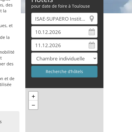
ns, des
pour date de foire à Toulouse
t la
ues, et
de la
mobilité
t
per des
n et de
ilisée
+
.
−
s