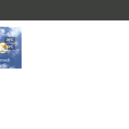
28°C
23°C
amedi