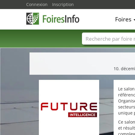
Connexion
Inscription
Foires
Foire noms
Pays
10. décemb
Le salo
référenc
Organisé
secteurs
unique p
Ce salon
et résul
complexe