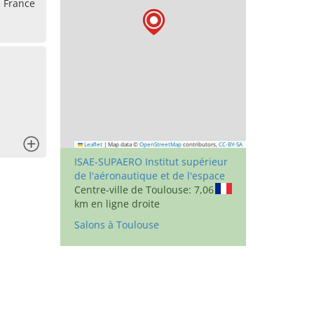
, France
x
Leaflet
|
Map data ©
OpenStreetMap
contributors,
CC-BY-SA
ISAE-SUPAERO Institut supérieur
de l'aéronautique et de l'espace
Centre-ville de Toulouse: 7,06
km en ligne droite
Salons à Toulouse