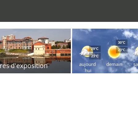
30°C
29°C
23°C
23°C
aujourd
demain
s
res d'exposition
´hui