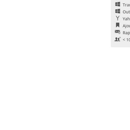
Tra
Out
Yah
Ajo
Rap
< 1