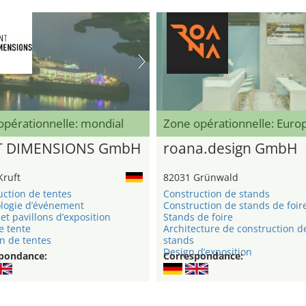
opérationnelle: mondial
Zone opérationnelle: Eur
T DIMENSIONS GmbH
roana.design GmbH
Kruft
82031 Grünwald
uction de tentes
Construction de stands
logie d’événement
Construction de stands de foir
et pavillons d’exposition
Stands de foire
e tente
Architecture de construction d
n de tentes
stands
Design d’exposition
pondance:
Correspondance: