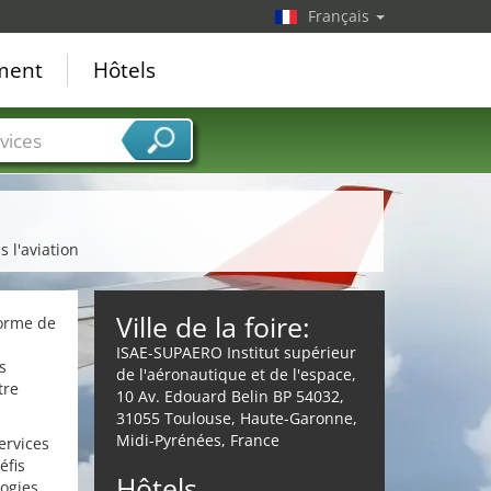
Français
ement
Hôtels
vices
 l'aviation
Ville de la foire:
orme de
ISAE-SUPAERO Institut supérieur
s
de l'aéronautique et de l'espace,
tre
10 Av. Edouard Belin BP 54032,
31055 Toulouse, Haute-Garonne,
Midi-Pyrénées, France
ervices
éfis
Hôtels
logies