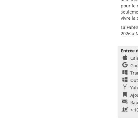
pour le 
seulemen
vivre la
La FabBa
2026 à 
Entrée d
Cal
Goo
Tra
Out
Yah
Ajo
Rap
< 1