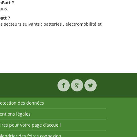
bBatt ?
 ans.
att ?
s secteurs suivants : batteries , électromobilité et
rotection des données
entions légales
ires pour votre page d’accueil
lendrier des foires connexion