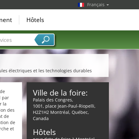
Français
ement
Hôtels
vices
ules électriques et les technologies durables
Ville de la foire:
 de
l par
Palais des Congres,
 la
1001, place Jean-Paul-Riopelli,
ion des
H2Z1H2 Montréal, Québec,
nt de
Canada
ation de
rche et
Hôtels