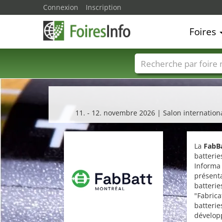
Connexion
Inscription
Foires
Foire noms
Pays
11. - 12. novembre 2026 | Salon internationa
La
FabB
batterie
Informa
présenta
batterie
"Fabrica
batterie
dévelop