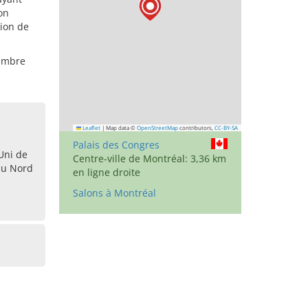
on
sion de
vembre
Leaflet
|
Map data ©
OpenStreetMap
contributors,
CC-BY-SA
Palais des Congres
Uni de
Centre-ville de Montréal: 3,36 km
du Nord
en ligne droite
Salons à Montréal