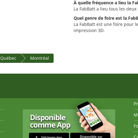
À quelle fréquence a lieu la Fa
La FabBatt a lieu tous les deux
Quel genre de foire est la FabB
La FabBatt est une foire pour le
impression 3D.
e Québec
Montréal
P
M
Fo
Ca