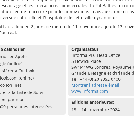
réseautage et les interactions commerciales. La FabBatt est donc n
t un lieu de rencontre pour les innovations, mais aussi une occa
 diversité culturelle et l'hospitalité de cette ville dynamique.
tt aura lieu en 2 jours de mercredi, 11. novembre à jeudi, 12. no
Montréal.
e calendrier
Organisateur
Informa PLC Head Office
endrier Apple
5 Howick Place
gle (online)
SW1P 1WG Londres, Royaume-
nsférer à Outlook
Grande-Bretagne et d'Irlande 
look.com (online)
Tel: +44 (0) 20 8052 0400
oo (online)
Montrer l'adresse émail
www.informa.com
uter à la Liste de Suivi
pel par mail
Éditions antérieures:
000 personnes intéressées
13. - 14. novembre 2024