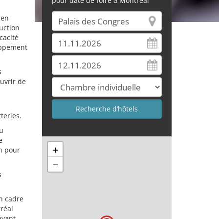
pour date de foire à Montréal
 en
uction
cacité
loppement
s
uvrir de
teries.
au
e
+
on pour
−
s
un cadre
tréal
ayant