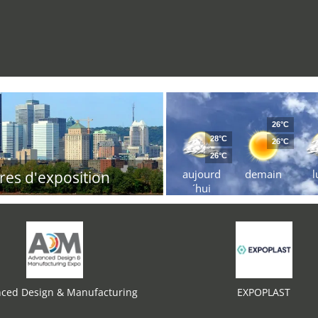
26°C
28°C
26°C
26°C
aujourd
demain
l
res d'exposition
´hui
ced Design & Manufacturing
EXPOPLAST