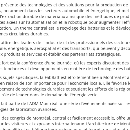
 présente des technologies et des solutions pour la production de
s, notamment dans les secteurs automobile et énergétique, et met
l'extraction durable de matériaux ainsi que des méthodes de prod
es axées sur l'automatisation et la robotique pour augmenter l'effi
cation. Un thème central est le recyclage des batteries et le déve
mes circulaires durables.
 attire des leaders de l'industrie et des professionnels des secteur
le, énergétique, aérospatial et des transports, qui peuvent y déco
 produits et services et établir des partenariats stratégiques.
 fort est la conférence d'une journée, où les experts discutent des
es tendances et développements en matière de technologie des bat
s sujets spécifiques, la FabBatt est étroitement liée à Montréal et 
n raison de son importance pour l'économie locale. Elle favorise l
ement de technologies durables et soutient les efforts de la régi
 rôle de leader dans le domaine de l'énergie verte.
 fait partie de l'ADM Montréal, une série d'événements axée sur le
gies de fabrication avancées.
s des congrès de Montréal, central et facilement accessible, offre 
ur les visiteurs et exposants internationaux. L'architecture de Mon
nctionnalité et esthétique impressionnante, et fournit un cadre attr