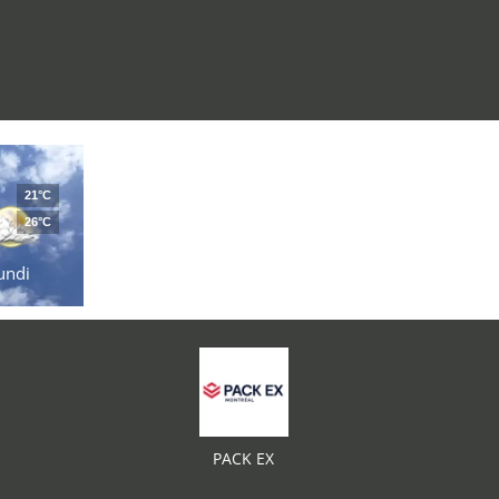
21°C
26°C
undi
PACK EX