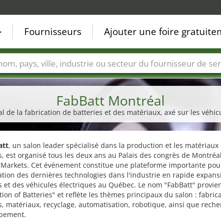
Fournisseurs
Ajouter une foire gratuit
Villes
Secteurs de foire
Secteurs du fournisseur de ser
FabBatt Montréal
l de la fabrication de batteries et des matériaux, axé sur les véhic
att
, un salon leader spécialisé dans la production et les matériaux
s, est organisé tous les deux ans au Palais des congrès de Montréa
 Markets. Cet événement constitue une plateforme importante pour
tion des dernières technologies dans l'industrie en rapide expans
s et des véhicules électriques au Québec. Le nom "FabBatt" provie
tion of Batteries" et reflète les thèmes principaux du salon : fabric
s, matériaux, recyclage, automatisation, robotique, ainsi que reche
pement.