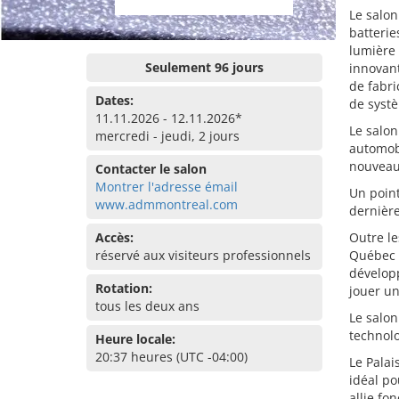
Le salon
batterie
lumière 
Seulement 96 jours
innovant
de fabri
Dates:
de systè
11.11.2026 - 12.11.2026*
Le salon
mercredi - jeudi, 2 jours
automobi
nouveaux
Contacter le salon
Montrer l'adresse émail
Un point
www.admmontreal.com
dernièr
Accès:
Outre le
réservé aux visiteurs professionnels
Québec e
développ
Rotation:
jouer un
tous les deux ans
Le salon
technolo
Heure locale:
20:37 heures (UTC -04:00)
Le Palai
idéal po
allie fo