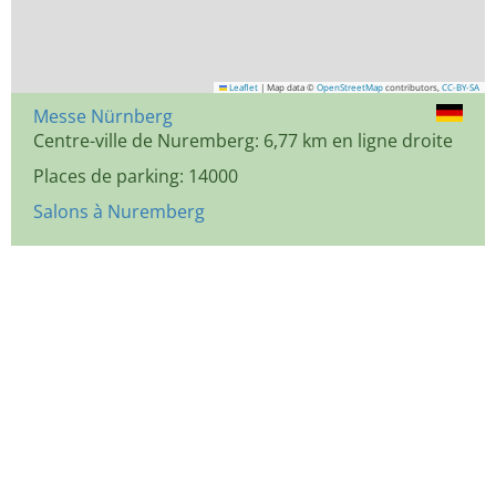
Leaflet
|
Map data ©
OpenStreetMap
contributors,
CC-BY-SA
Messe Nürnberg
Centre-ville de Nuremberg: 6,77 km en ligne droite
Places de parking: 14000
Salons à Nuremberg