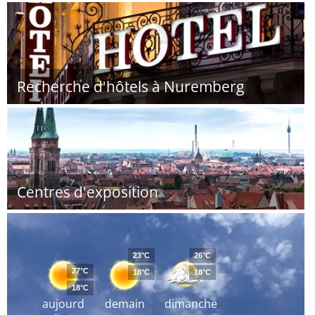
Recherche d'hôtels à Nuremberg
Centres d'exposition
23°C
26°C
27°C
18°C
18°C
18°C
aujourd
demain
dimanche