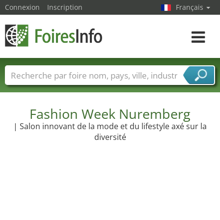
Connexion
Inscription
Français
Toggle
navigat
Foire noms
Pays
Villes
Secteurs de foire
Secteurs du fournisseur de services
Fashion Week Nuremberg
| Salon innovant de la mode et du lifestyle axé sur la
diversité