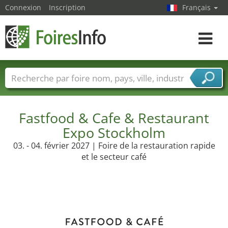
Connexion
Inscription
Français
Toggle
navigat
Foire noms
Pays
Villes
Secteurs de foire
Secteurs du fournisseur de services
Fastfood & Cafe & Restaurant
Expo Stockholm
03. - 04. février 2027 | Foire de la restauration rapide
et le secteur café