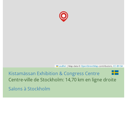
Leaflet
|
Map data ©
OpenStreetMap
contributors,
CC-BY-SA
Kistamässan Exhibition & Congress Centre
Centre-ville de Stockholm: 14,70 km en ligne droite
Salons à Stockholm