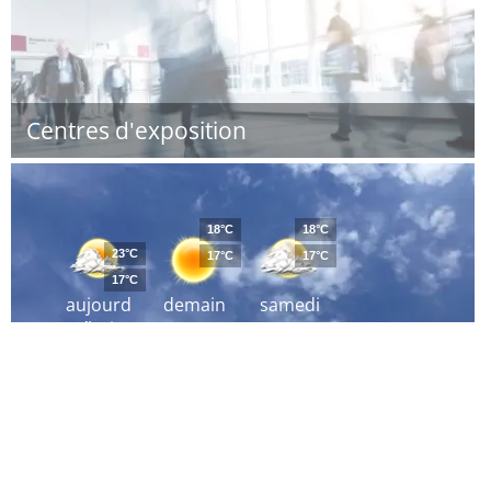
Centres d'exposition
18°C
18°C
23°C
17°C
17°C
17°C
aujourd
demain
samedi
´hui