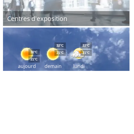
Centres d'exposition
32°C
33°C
30°C
21°C
21°C
21°C
aujourd
demain
lundi
´hui