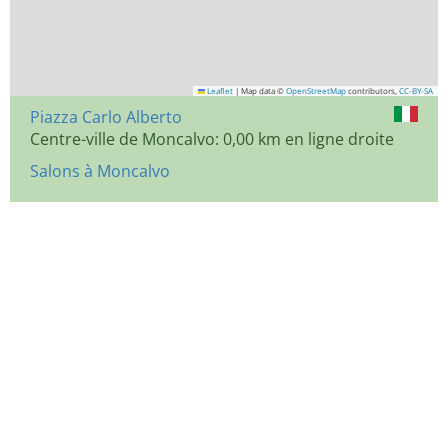
Leaflet
|
Map data ©
OpenStreetMap
contributors,
CC-BY-SA
Piazza Carlo Alberto
Centre-ville de Moncalvo: 0,00 km en ligne droite
Salons à Moncalvo