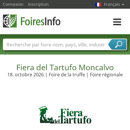
Connexion
Inscription
Français
Toggle
navigat
Foire noms
Pays
Villes
Secteurs de foire
Secteurs du fournisseur de services
Fiera del Tartufo Moncalvo
18. octobre 2026 | Foire de la truffe | Foire régionale