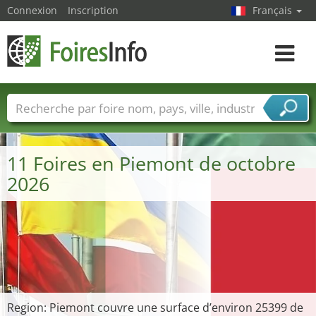
Connexion
Inscription
Français
Toggle
navigat
Foire noms
Pays
Villes
Secteurs de foire
Secteurs du fournisseur de services
11 Foires en Piemont de octobre
2026
Region: Piemont couvre une surface d’environ 25399 de