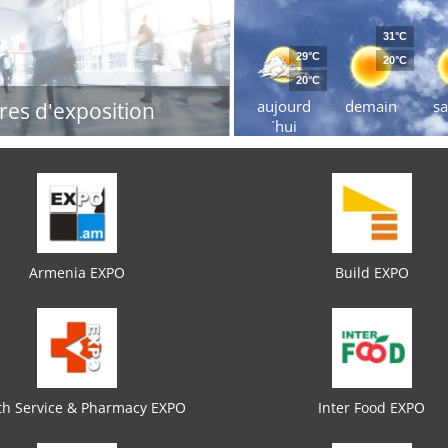
31°C
29°C
20°C
20°C
aujourd
demain
s
res d'exposition
´hui
Armenia EXPO
Build EXPO
th Service & Pharmacy EXPO
Inter Food EXPO