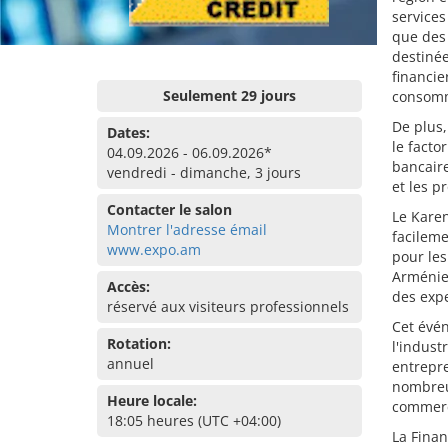
services
que des 
destinée
financie
Seulement 29 jours
consomm
De plus,
Dates:
le facto
04.09.2026 - 06.09.2026*
bancaire
vendredi - dimanche, 3 jours
et les p
Contacter le salon
Le Kare
Montrer l'adresse émail
facileme
www.expo.am
pour les
Arménie 
Accès:
des exp
réservé aux visiteurs professionnels
Cet évén
Rotation:
l'indust
annuel
entrepre
nombreux
Heure locale:
commerc
18:05 heures (UTC +04:00)
La Finan