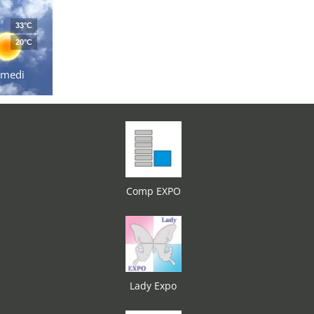
33°C
20°C
amedi
Comp EXPO
Lady Expo