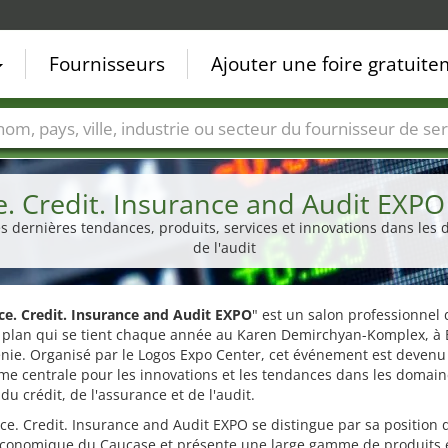
Fournisseurs
Ajouter une foire gratuit
Villes
Secteurs de foire
Secteurs du fournisseur de ser
e. Credit. Insurance and Audit EXPO
s dernières tendances, produits, services et innovations dans les d
de l'audit
ce. Credit. Insurance and Audit EXPO
" est un salon professionnel 
 plan qui se tient chaque année au Karen Demirchyan-Komplex, à 
nie. Organisé par le Logos Expo Center, cet événement est devenu
me centrale pour les innovations et les tendances dans les domain
 du crédit, de l'assurance et de l'audit.
ce. Credit. Insurance and Audit EXPO se distingue par sa position 
économique du Caucase et présente une large gamme de produits 