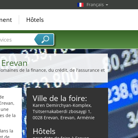
Français
ement
Hôtels
vices
 Erevan
omaines de la finance, du crédit, de l'assurance et
Ville de la foire:
de
Erevan,
Karen Demirchyan-Komplex,
 une
Tsitsernakaberdi zbosaygi 1,
es de la
0028 Erevan, Erevan, Arménie
Hôtels
dans la
et de