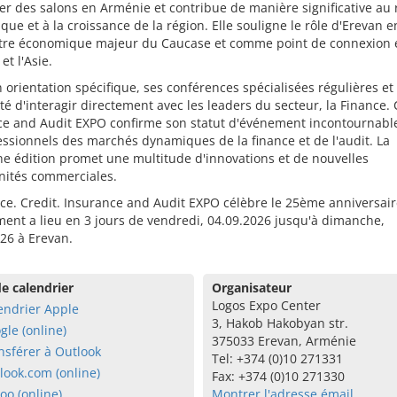
er des salons en Arménie et contribue de manière significative au
ue et à la croissance de la région. Elle souligne le rôle d'Erevan e
tre économique majeur du Caucase et comme point de connexion 
et l'Asie.
 orientation spécifique, ses conférences spécialisées régulières et 
ité d'interagir directement avec les leaders du secteur, la Finance. 
ce and Audit EXPO confirme son statut d'événement incontournabl
essionnels des marchés dynamiques de la finance et de l'audit. La
e édition promet une multitude d'innovations et de nouvelles
nités commerciales.
ce. Credit. Insurance and Audit EXPO célèbre le 25ème anniversair
ent a lieu en 3 jours de vendredi, 04.09.2026 jusqu'à dimanche,
26 à Erevan.
e calendrier
Organisateur
Logos Expo Center
endrier Apple
3, Hakob Hakobyan str.
gle (online)
375033 Erevan, Arménie
nsférer à Outlook
Tel: +374 (0)10 271331
look.com (online)
Fax: +374 (0)10 271330
oo (online)
Montrer l'adresse émail