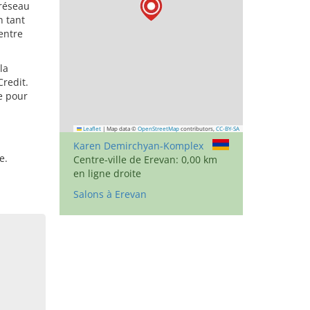
 réseau
n tant
entre
la
Credit.
e pour
Leaflet
|
Map data ©
OpenStreetMap
contributors,
CC-BY-SA
Karen Demirchyan-Komplex
e.
Centre-ville de Erevan: 0,00 km
en ligne droite
Salons à Erevan