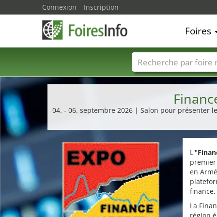
Connexion
Inscription
Foires
Foire noms
Pays
Financ
04. - 06. septembre 2026 | Salon pour présenter le
L'"
Finan
premier
en Armé
platefor
finance,
La Finan
région 