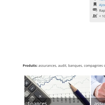
Ajo
Rap
< 1
Produits:
assurances, audit, banques, compagnies d'
finances
assu