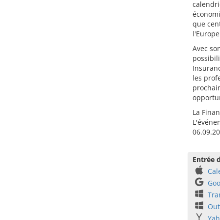
calendri
économiq
que cen
l'Europe 
Avec son
possibil
Insuran
les prof
prochain
opportu
La Finan
L'événem
06.09.20
Entrée d
Cal
Goo
Tra
Out
Yah