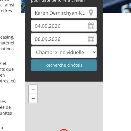
pour date de foire à Erevan
e, ainsi
 offres
leasing,
matériel
mations,
e et
nts que
 en
ires, où
+
−
 les
née de
unités
du