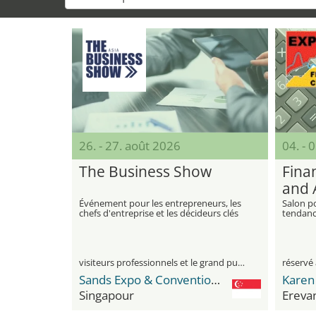
26. - 27. août 2026
04. -
The Business Show
Fina
and 
Événement pour les entrepreneurs, les
Salon po
chefs d'entreprise et les décideurs clés
tendance
innovat
finance,
l'audit
visiteurs professionnels et le grand public
réservé 
Sands Expo & Convention Centre
Singapour
Ereva