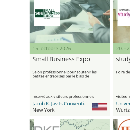
15. octobre 2026
20. - 
Small Business Expo
stud
Salon professionnel pour soutenir les
Foire d
petites entreprises par le biais de
conseils, d'outils commerciaux et de
réseautage
réservé aux visiteurs professionnels
Jacob K. Javits Convention Center
Univer
New York
Wurtz