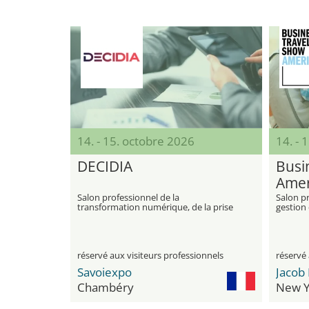
14. - 15. octobre 2026
14. - 
DECIDIA
Busi
Amer
Salon professionnel de la
Salon pr
transformation numérique, de la prise
gestion 
de décision et des stratégies
réunion
d'entreprise innovantes
réservé aux visiteurs professionnels
réservé 
Savoiexpo
Chambéry
New Y