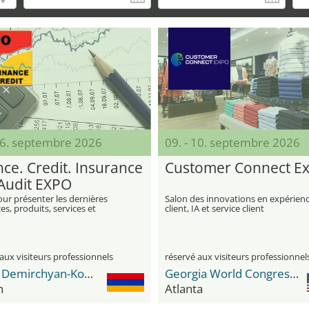
 06. septembre 2026
09. - 10. septembre 2026
nce. Credit. Insurance
Customer Connect E
Audit EXPO
ur présenter les dernières
Salon des innovations en expérien
s, produits, services et
client, IA et service client
ions dans les domaines de la
 du crédit, de l'assurance et de
aux visiteurs professionnels
réservé aux visiteurs professionnel
Karen Demirchyan-Komplex
Georgia World Congress Center
n
Atlanta