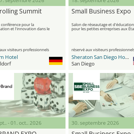
 17. septembre 2026
18. septembre 2026
rolling Summit
Small Business Expo
 conférence pour la
Salon de réseautage et d'éducation
tion et l'innovation dans le
pour les petites entreprises aux Éta
du contrôle de gestion et de la
Unis
ilité
aux visiteurs professionnels
réservé aux visiteurs professionnel
im Hotel
Sheraton San Diego Hotel & Marina
ldorf
San Diego
t.. - 01. oct.. 2026
30. septembre 2026
BRAND EXPO
Small Business Expo