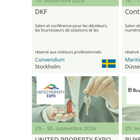
15. septembre 2026
16. -
DKF
Cont
Salon et conférence pour les décideurs,
Salon et
les fournisseurs de solutions et les
numérisa
experts du secteur des services
domaine 
financiers
comptab
réservé aux visiteurs professionnels
réservé 
Convendum
Marit
Stockholm
Düsse
29. - 30. septembre 2026
29. sep
UNITED PROPERTY EXPO
BUY