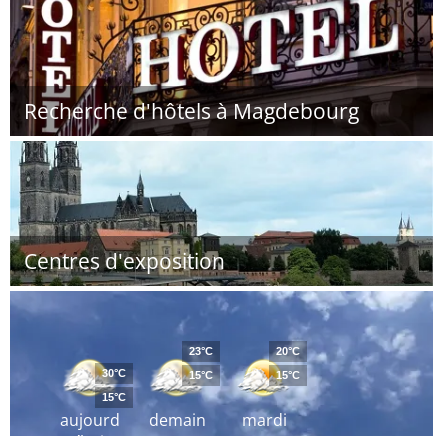
Recherche d'hôtels à Magdebourg
Centres d'exposition
23°C
20°C
30°C
15°C
15°C
15°C
aujourd
demain
mardi
´hui