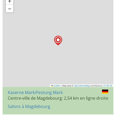
+
−
Leaflet
|
Map data ©
OpenStreetMap
contributors,
CC-BY-SA
Kaserne Mark/Festung Mark
Centre-ville de Magdebourg: 2,54 km en ligne droite
Salons à Magdebourg