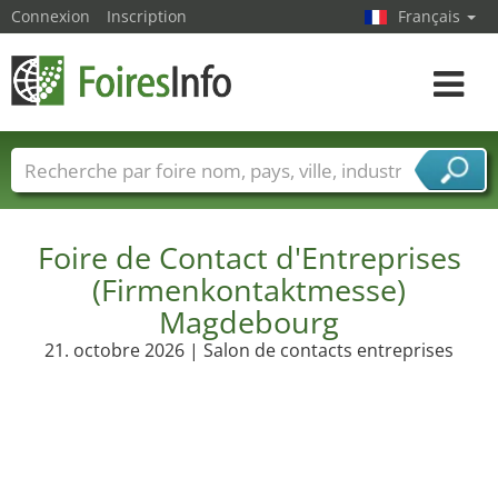
Connexion
Inscription
Français
Toggle
navigat
Foire noms
Pays
Villes
Secteurs de foire
Secteurs du fournisseur de services
Foire de Contact d'Entreprises
(Firmenkontaktmesse)
Magdebourg
21. octobre 2026 | Salon de contacts entreprises