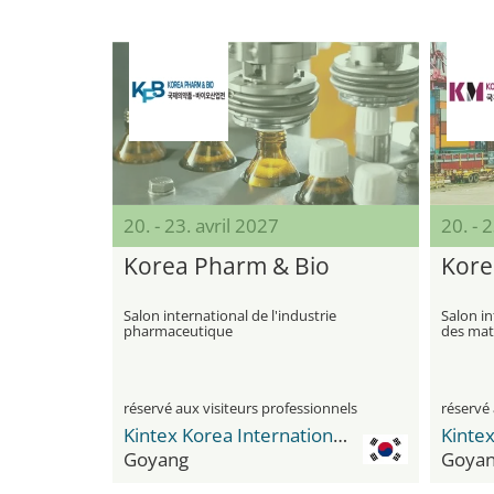
20. - 23. avril 2027
20. - 
Korea Pharm & Bio
Kore
Salon international de l'industrie
Salon i
pharmaceutique
des maté
réservé aux visiteurs professionnels
réservé 
Kintex Korea International Exhibition Center
Goyang
Goya