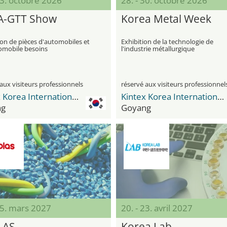
23. octobre 2026
28. - 30. octobre 2026
A-GTT Show
Korea Metal Week
ion de pièces d'automobiles et
Exhibition de la technologie de
tomobile besoins
l'industrie métallurgique
aux visiteurs professionnels
réservé aux visiteurs professionnel
Kintex Korea International Exhibition Center
Kintex Korea International Exhibition Center
ng
Goyang
05. mars 2027
20. - 23. avril 2027
LAS
Korea Lab