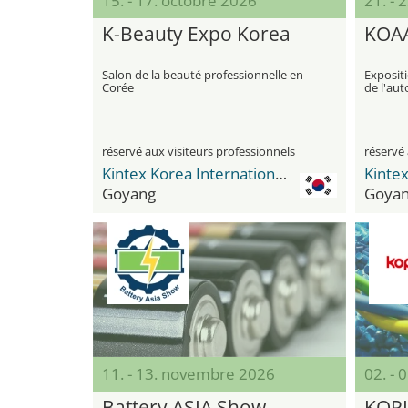
15. - 17. octobre 2026
21. - 
K-Beauty Expo Korea
KOA
Salon de la beauté professionnelle en
Exposit
Corée
de l'au
réservé aux visiteurs professionnels
réservé 
Kintex Korea International Exhibition Center
Goyang
Goya
11. - 13. novembre 2026
02. - 
Battery ASIA Show
KOP