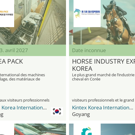
23. avril 2027
Date inconnue
EA PACK
HORSE INDUSTRY EX
KOREA
nternational des machines
Le plus grand marché de l’industrie
lage, des matériaux de
cheval en Corée
rmation et d'emballage
aux visiteurs professionnels
Kintex Korea International Exhibition Center
Kintex Korea International Exhibition Center
ng
Goyang