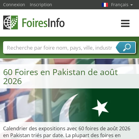
Connexion
Inscription
Français
Toggle
navigat
Foire noms
Pays
Villes
Secteurs de foire
Secteurs du fournisseur de services
60 Foires en Pakistan de août
2026
Calendrier des expositions avec 60 foires de août 2026
en Pakistan triés par date. La plupart des foires en