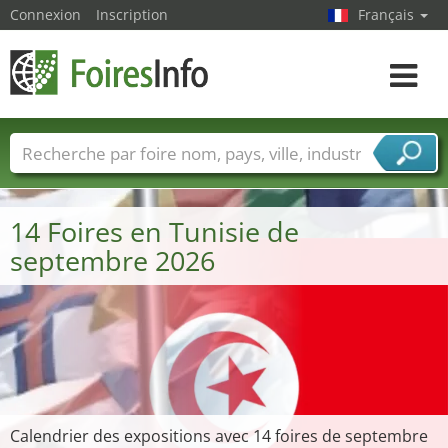
Connexion
Inscription
Français
Toggle
navigat
Foire noms
Pays
Villes
Secteurs de foire
Secteurs du fournisseur de services
14 Foires en Tunisie de
septembre 2026
Calendrier des expositions avec 14 foires de septembre