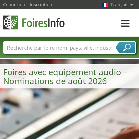
Connexion
Inscription
Français
Toggle
navigat
Foire noms
Pays
Villes
Secteurs de foire
Secteurs du fournisseur de services
Foires avec equipement audio –
Nominations de août 2026