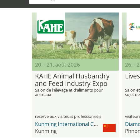
20. - 21. août 2026
26. - 
KAHE Animal Husbandry
Live
and Feed Industry Expo
China
Salon de l'élevage et d'aliments pour
Salon et
animaux
sujet de 
aliment
transfo
réservé aux visiteurs professionnels
Kunming International Convention & Exhibition Center
Kunming
Phno