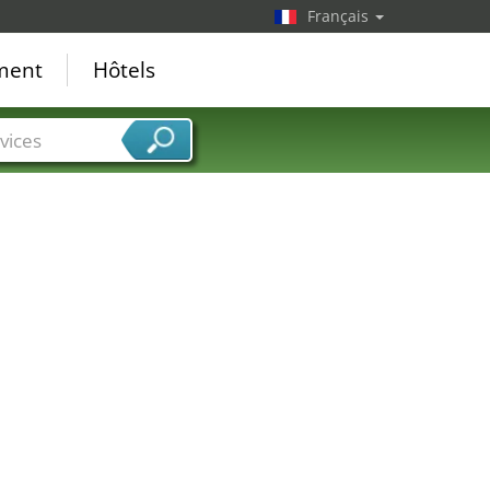
Français
ement
Hôtels
vices