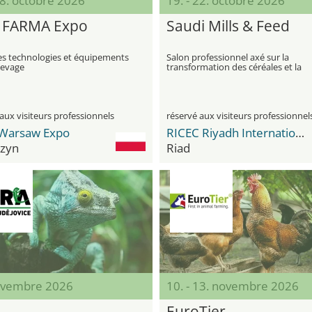
08. octobre 2026
19. - 22. octobre 2026
 FARMA Expo
Saudi Mills & Feed
es technologies et équipements
Salon professionnel axé sur la
levage
transformation des céréales et la
production d'aliments pour anima
aux visiteurs professionnels
réservé aux visiteurs professionnel
Warsaw Expo
RICEC Riyadh International Convention & Exhibition Center
zyn
Riad
ovembre 2026
10. - 13. novembre 2026
A
EuroTier