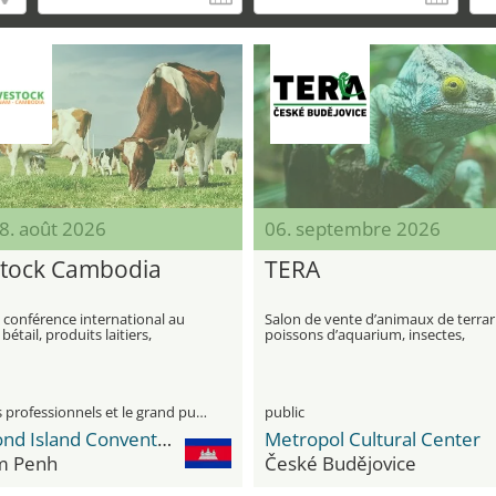
28. août 2026
06. septembre 2026
stock Cambodia
TERA
 conférence international au
Salon de vente d’animaux de terra
bétail, produits laitiers,
poissons d’aquarium, insectes,
s pour animaux et
nourriture, plantes et accessoires
rmation de la viande
visiteurs professionnels et le grand public
public
Diamond Island Convention and Exhibition Center
Metropol Cultural Center
m Penh
České Budějovice