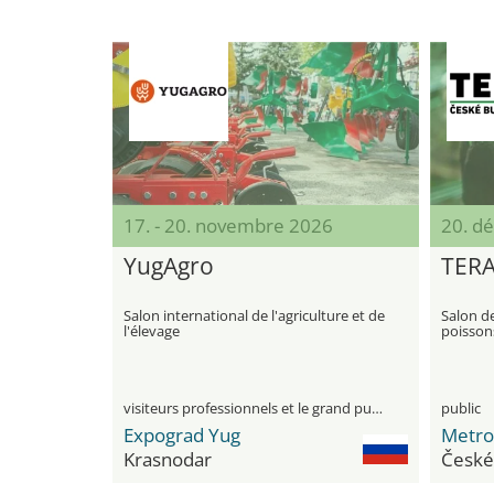
17. - 20. novembre 2026
20. d
YugAgro
TER
Salon international de l'agriculture et de
Salon d
l'élevage
poissons
nourritu
visiteurs professionnels et le grand public
public
Expograd Yug
Metro
Krasnodar
České