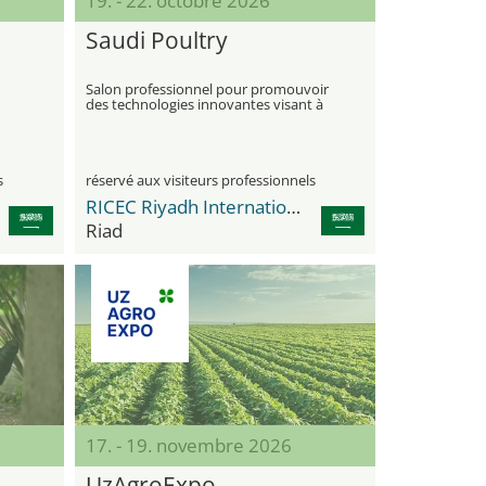
19. - 22. octobre 2026
Saudi Poultry
Salon professionnel pour promouvoir
des technologies innovantes visant à
ux
renforcer la production avicole locale
s
réservé aux visiteurs professionnels
RICEC Riyadh International Convention & Exhibition Center
Riad
17. - 19. novembre 2026
UzAgroExpo