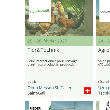
25. - 28. février 2027
24. - 
Tier&Technik
Agro
Foire internationale pour l'élevage
Salon pr
d'animaux productifs, production
d'Ouzbé
agricole, cultures spéciales et
technologie agricole
public
réservé 
Olma Messen St. Gallen
Uzexp
Saint-Gall
Tachk