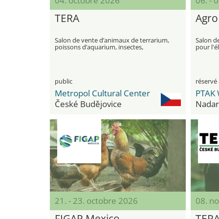
04. octobre 2026
06. - 
TERA
Agro
Salon de vente d’animaux de terrarium,
Salon d
poissons d’aquarium, insectes,
pour l'é
nourriture, plantes et accessoires
public
réservé 
Metropol Cultural Center
PTAK 
České Budějovice
Nadar
21. - 23. octobre 2026
08. n
FIGAP Mexico
TER