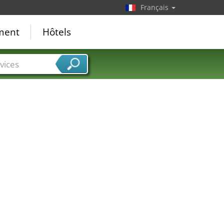
Français
ement
Hôtels
vices