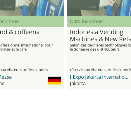
inconnue
Date inconnue
nd & coffeena
Indonesia Vending
Machines & New Reta
Industry Expo
ofessionnel international pour
Salon des dernières technologies d
mates et le café
le domaine des distributeurs
automatiques dans les centres
commerciaux, les immeubles de
bureaux, les immeubles résidentiels
écoles, les supermarchés et les par
aux visiteurs professionnels
d'attractions en Indonésie
réservé aux visiteurs professionnel
Messe
JIExpo Jakarta International Expo
ne
Jakarta