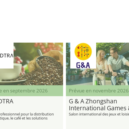
e en septembre 2026
Prévue en novembre 2026
DTRA
G & A Zhongshan
International Games
Amusement Fair
ofessionnel pour la distribution
Salon international des jeux et loisi
que, le café et les solutions
iques, physique et numérique