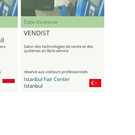
Date inconnue
VENDIST
il
ans
Salon des technologies de vente et des
systèmes en libre-service
, les
cs
s
réservé aux visiteurs professionnels
Istanbul Fair Center
Istanbul