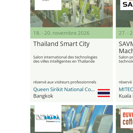
18. - 20. novembre 2026
27. -
Thailand Smart City
SAVM
Mach
Equi
Salon international des technologies
Salon pr
des villes intelligentes en Thaïlande
technol
numéris
détail, 
automat
profess
réservé aux visiteurs professionnels
réservé 
Queen Sirikit National Convention Center
Bangkok
Kuala