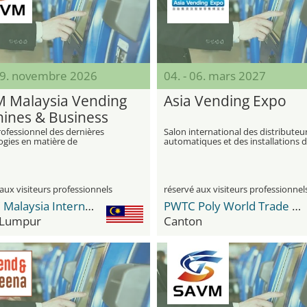
 29. novembre 2026
04. - 06. mars 2027
 Malaysia Vending
Asia Vending Expo
ines & Business
pment Expo
ofessionnel des dernières
Salon international des distributeu
ogies en matière de
automatiques et des installations 
ation dans le commerce de
libre-service
notamment les distributeurs
iques et les équipements
ionnels
aux visiteurs professionnels
réservé aux visiteurs professionnel
MITEC Malaysia International Trade & Exhibition Centre
PWTC Poly World Trade Center
 Lumpur
Canton