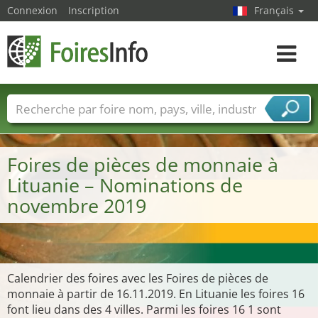
Connexion
Inscription
Français
Toggle
navigat
Foire noms
Pays
Villes
Secteurs de foire
Secteurs du fournisseur de services
Foires de pièces de monnaie à
Lituanie – Nominations de
novembre 2019
Calendrier des foires avec les Foires de pièces de
monnaie à partir de 16.11.2019. En Lituanie les foires 16
font lieu dans des 4 villes. Parmi les foires 16 1 sont