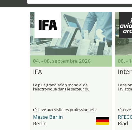
04. - 08. septembre 2026
08. -
IFA
Inter
Le plus grand salon mondial de
Le salon
l'électronique dans le secteur du
l’aviati
divertissement et des appareils
région
électroménagers
réservé aux visiteurs professionnels
réservé 
Messe Berlin
Berlin
Riad