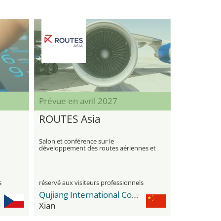
Prévue en avril 2027
ROUTES Asia
Salon et conférence sur le
développement des routes aériennes et
la planification des réseaux
s
réservé aux visiteurs professionnels
Qujiang International Convention and Exhibition Center
Xian