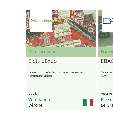
Date inconnue
Date 
ElettroExpo
EBAC
Foire pour l'électronique et génie des
Salon e
communications
l'aviatio
public
réservé 
Veronafiere
Palex
Vérone
Le Gr