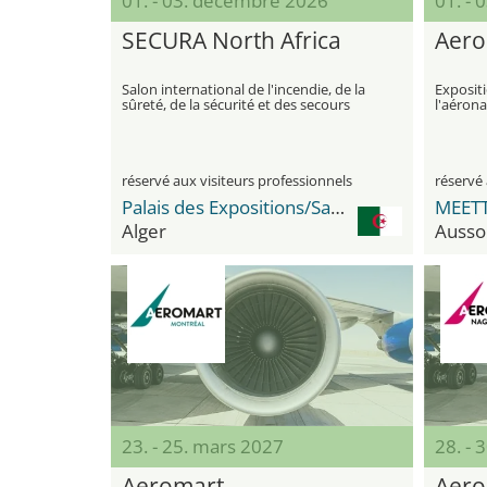
01. - 03. décembre 2026
01. -
SECURA North Africa
Aero
Salon international de l'incendie, de la
Expositi
sûreté, de la sécurité et des secours
l'aéron
réservé aux visiteurs professionnels
réservé 
Palais des Expositions/Safex Expo Center
Alger
Ausso
23. - 25. mars 2027
28. -
Aeromart
Aero