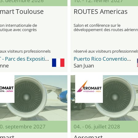
 03. décembre 2026
10. - 12. février 2027
mart Toulouse
ROUTES Americas
on internationale de
Salon et conférence sur le
autique avec congrès
développement des routes aérienn
la planification des réseaux
aux visiteurs professionnels
réservé aux visiteurs professionnel
MEETT - Parc des Expositions et Centre de Conventions
Puerto Rico Convention Center
nne
San Juan
 30. septembre 2027
04. - 06. juillet 2028
mart
Aeromart