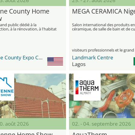
23. août 2026
25. - 27. août 2026
ne County Home
MEGA CERAMICA Nige
w
and public dédié à la
Salon international des produits en
tion, à la rénovation, à l'habitat
céramique, de salle de bain et de cu
mélioration moderne de la
en Afrique de l'Ouest
Greene County Expo Center
Landmark Centre
Lagos
30. août 2026
02. - 04. septembre 2026
yenne Home Show
AquaTherm