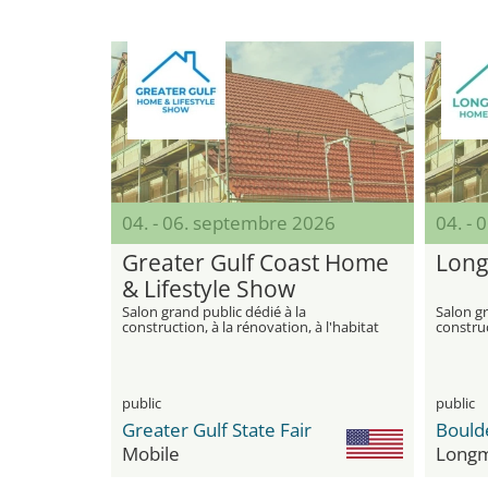
04. - 06. septembre 2026
04. -
Greater Gulf Coast Home
Lon
& Lifestyle Show
Salon grand public dédié à la
Salon gr
construction, à la rénovation, à l'habitat
construc
et à l'amélioration moderne de la
et à l'a
maison
maison
public
public
Greater Gulf State Fair
Mobile
Long