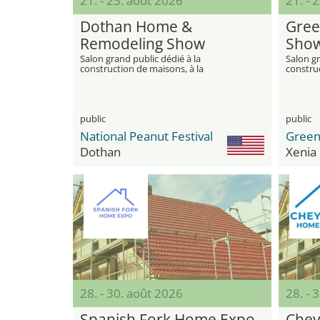
21. - 23. août 2026
21. - 
Dothan Home &
Gree
Remodeling Show
Sho
Salon grand public dédié à la
Salon gr
construction de maisons, à la
construc
rénovation et à l'habitat moderne
et à l'a
maison
public
public
National Peanut Festival
Dothan
Xenia
28. - 30. août 2026
28. - 
Spanish Fork Home Expo
Che