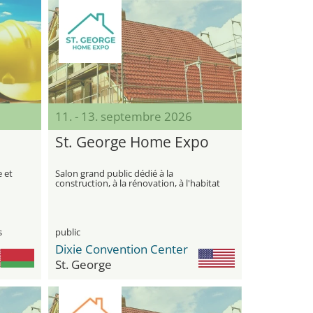
11. - 13. septembre 2026
St. George Home Expo
e et
Salon grand public dédié à la
construction, à la rénovation, à l'habitat
et à l'amélioration moderne de la
maison
s
public
Dixie Convention Center
St. George