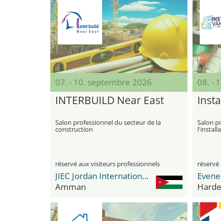
07. - 10. septembre 2026
08. -
INTERBUILD Near East
Inst
Salon professionnel du secteur de la
Salon pr
construction
l'instal
sanitair
réservé aux visiteurs professionnels
réservé 
JIEC Jordan International Exhibition Center
Evene
Amman
Harde