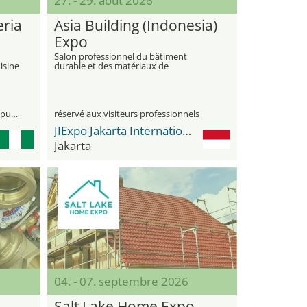
27. - 29. août 2026
ria
Asia Building (Indonesia)
Expo
Salon professionnel du bâtiment
isine
durable et des matériaux de
construction innovants
visiteurs professionnels et le grand public
réservé aux visiteurs professionnels
JIExpo Jakarta International Expo
Jakarta
04. - 07. septembre 2026
Salt Lake Home Expo