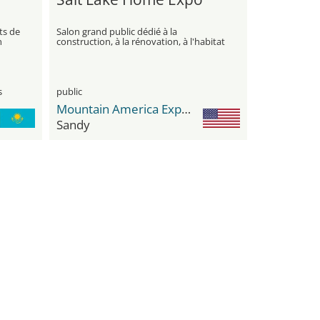
ts de
Salon grand public dédié à la
n
construction, à la rénovation, à l'habitat
de
et à l'amélioration moderne de la
els
maison
s
public
Mountain America Exposition Center
Sandy