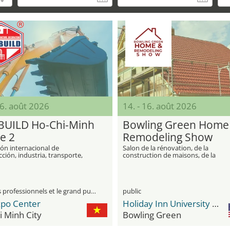
16. août 2026
14. - 16. août 2026
BUILD Ho-Chi-Minh
Bowling Green Home
e 2
Remodeling Show
ón internacional de
Salon de la rénovation, de la
ción, industria, transporte,
construction de maisons, de la
ria, equipos de iluminación,
décoration intérieure et des
les de construcción, decoración
technologies modernes pour l'habi
y exterior.
visiteurs professionnels et le grand public
public
xpo Center
Holiday Inn University Plaza-Bowling Green by IHG
 Minh City
Bowling Green