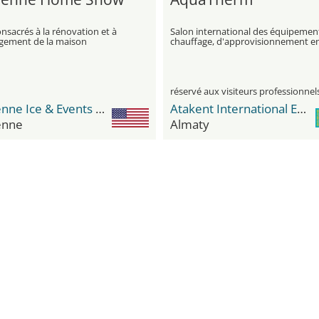
nsacrés à la rénovation et à
Salon international des équipemen
gement de la maison
chauffage, d'approvisionnement e
eau, sanitaires, de climatisation et 
ventilation domestiques et industri
réservé aux visiteurs professionnel
Cheyenne Ice & Events Center
Atakent International Exhibition Centre
enne
Almaty