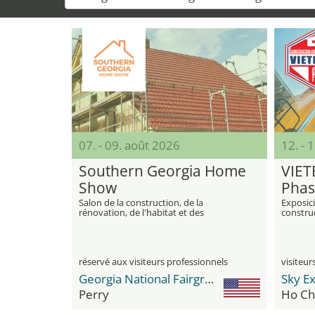
07. - 09. août 2026
12. - 
Southern Georgia Home
VIET
Show
Phas
Salon de la construction, de la
Exposici
rénovation, de l'habitat et des
construc
technologies modernes pour la maison
maquina
materia
interior 
réservé aux visiteurs professionnels
Georgia National Fairgrounds & Agriculture Center
Sky E
Perry
Ho Chi