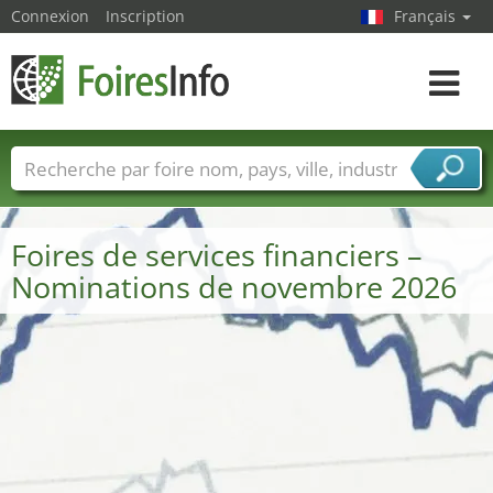
Connexion
Inscription
Français
Toggle
navigat
Foire noms
Pays
Villes
Secteurs de foire
Secteurs du fournisseur de services
Foires de services financiers –
Nominations de novembre 2026