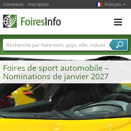
Connexion
Inscription
Français
Toggle
navigat
Foire noms
Pays
Villes
Secteurs de foire
Secteurs du fournisseur de services
Foires de sport automobile –
Nominations de janvier 2027