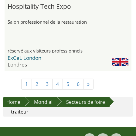
Hospitality Tech Expo
Salon professionnel de la restauration
réservé aux visiteurs professionnels
ExCeL London
Londres
1
2
3
4
5
6
»
Home
Mondial
Secteurs de foire
traiteur