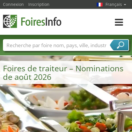
Connexion
Inscription
Français
Toggle
navigat
Foire noms
Pays
Villes
Secteurs de foire
Secteurs du fournisseur de services
Foires de traiteur – Nominations
de août 2026