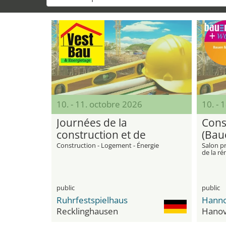
10. - 11. octobre 2026
10. - 
Journées de la
Cons
construction et de
(Bau
l'énergie VEST
Construction - Logement - Énergie
Salon pr
de la ré
de vos 
public
public
Ruhrfestspielhaus
Hanno
Recklinghausen
Hanov