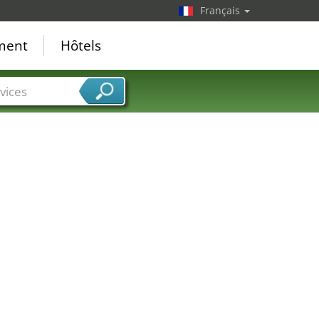
Français
ement
Hôtels
vices