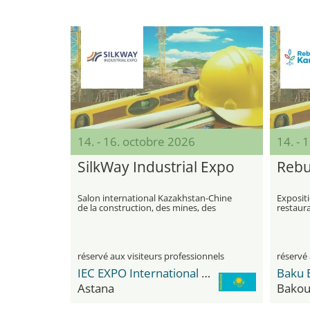
14. - 16. octobre 2026
14. - 
SilkWay Industrial Expo
Rebu
Salon international Kazakhstan-Chine
Expositi
de la construction, des mines, des
restaura
infrastructures et des technologies
dévelop
Azerbaï
réservé aux visiteurs professionnels
réservé 
IEC EXPO International Exhibition Center
Baku 
Astana
Bako