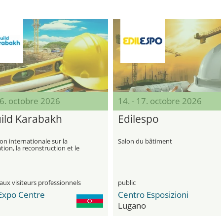
16. octobre 2026
14. - 17. octobre 2026
ild Karabakh
Edilespo
on internationale sur la
Salon du bâtiment
tion, la reconstruction et le
pement du Karabakh en
djan
aux visiteurs professionnels
public
Expo Centre
Centro Esposizioni
u
Lugano