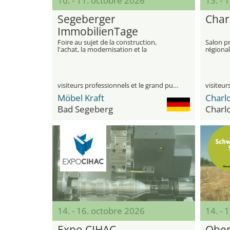
10. - 11. octobre 2026
13. - 
Segeberger
Char
ImmobilienTage
Foire au sujet de la construction,
Salon pr
l'achat, la modernisation et la
régional
rénovation
du bâtim
Charlot
visiteurs professionnels et le grand public
Möbel Kraft
Bad Segeberg
Charl
14. - 16. octobre 2026
14. - 
Expo CIHAC
Obe