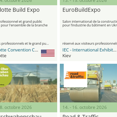
14. octobre 2026
13. - 15. octobre 2026
lotte Build Expo
EuroBuildExpo
ofessionnel et grand public
Salon international de la construct
 pour l'ensemble de la branche
pour l’industrie du bâtiment en Uk
ent et de la construction à
te
visiteurs professionnels et le grand public
réservé aux visiteurs professionnel
Charlotte Convention Center
IEC - International Exhibition Center
otte
Kiev
18. octobre 2026
14. - 16. octobre 2026
rschwabenschau
Road & Traffic