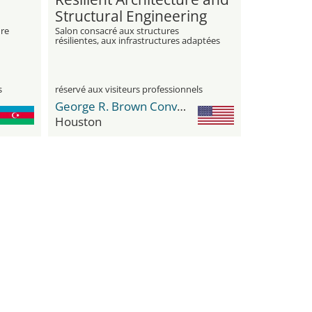
Structural Engineering
Expo
ure
Salon consacré aux structures
résilientes, aux infrastructures adaptées
au climat et aux solutions d'ingénierie
innovantes
s
réservé aux visiteurs professionnels
George R. Brown Convention Center
Houston