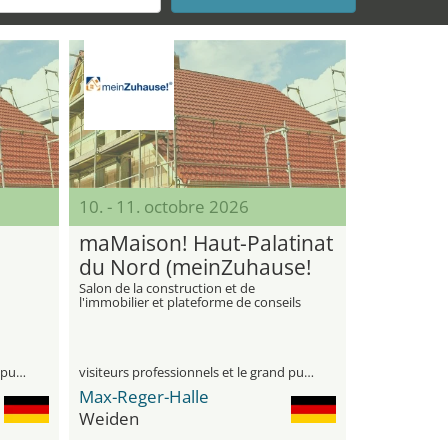
10. - 11. octobre 2026
maMaison! Haut-Palatinat
du Nord (meinZuhause!
Nordoberpfalz)
Salon de la construction et de
l'immobilier et plateforme de conseils
pour tout ce qui concerne l'habitation
dans la salle Max Reger à Weiden
visiteurs professionnels et le grand public
visiteurs professionnels et le grand public
Max-Reger-Halle
Weiden