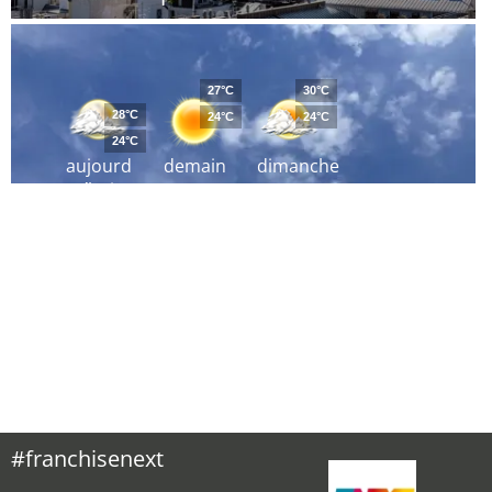
27°C
30°C
28°C
24°C
24°C
24°C
aujourd
demain
dimanche
´hui
#franchisenext