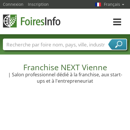
Connexion
Inscription
Français
Toggle
navigat
Foire noms
Pays
Villes
Secteurs de foire
Secteurs du fournisseur de services
Franchise NEXT Vienne
| Salon professionnel dédié à la franchise, aux start-
ups et à l'entrepreneuriat