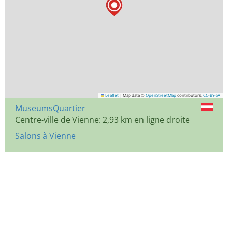
Leaflet
|
Map data ©
OpenStreetMap
contributors,
CC-BY-SA
MuseumsQuartier
Centre-ville de Vienne: 2,93 km en ligne droite
Salons à Vienne