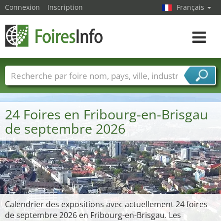
Connexion
Inscription
Français
Toggle
navigat
Foire noms
Pays
Villes
Secteurs de foire
Secteurs du fournisseur de services
24 Foires en Fribourg-en-Brisgau
de septembre 2026
Calendrier des expositions avec actuellement 24 foires
de septembre 2026 en Fribourg-en-Brisgau. Les