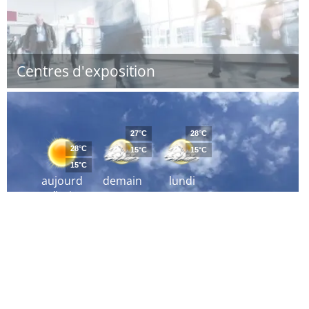
Centres d'exposition
27°C
28°C
28°C
15°C
15°C
15°C
aujourd
demain
lundi
´hui