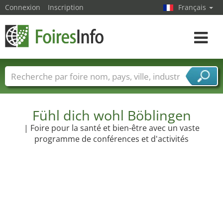
Connexion
Inscription
Français
Toggle
navigat
Foire noms
Pays
Villes
Secteurs de foire
Secteurs du fournisseur de services
Fühl dich wohl Böblingen
| Foire pour la santé et bien-être avec un vaste
programme de conférences et d'activités