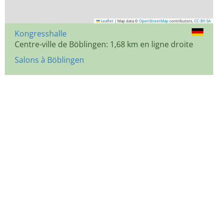
Leaflet
|
Map data ©
OpenStreetMap
contributors,
CC-BY-SA
Kongresshalle
Centre-ville de Böblingen: 1,68 km en ligne droite
Salons à Böblingen