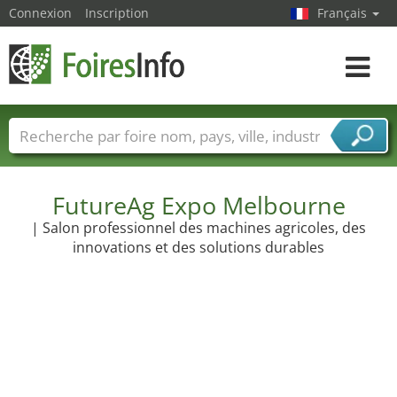
Connexion
Inscription
Français
Toggle
navigat
Foire noms
Pays
Villes
Secteurs de foire
Secteurs du fournisseur de services
FutureAg Expo Melbourne
| Salon professionnel des machines agricoles, des
innovations et des solutions durables