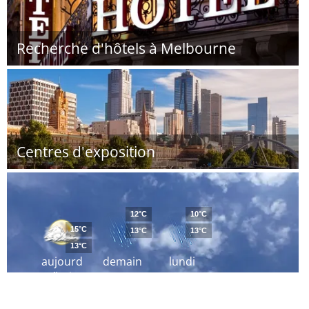
Recherche d'hôtels à Melbourne
Centres d'exposition
12°C
10°C
15°C
13°C
13°C
13°C
aujourd
demain
lundi
´hui