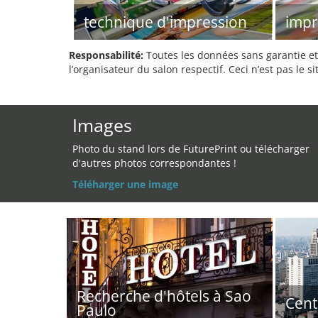
technique d'impression
impr
Responsabilité:
Toutes les données sans garantie et 
l’organisateur du salon respectif. Ceci n’est pas le sit
Images
Photo du stand lors de FuturePrint ou télécharger
d'autres photos correspondantes !
Téléharger une image
Recherche d'hôtels à Sao
Cent
Paulo