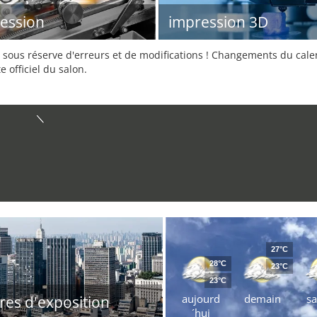
ession
impression 3D
sous réserve d'erreurs et de modifications ! Changements du calend
e officiel du salon.
27°C
28°C
23°C
23°C
aujourd
demain
s
res d'exposition
´hui