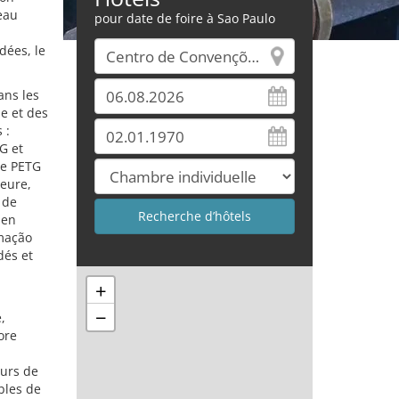
eau
pour date de foire à Sao Paulo
dées, le
ans les
le et des
 :
G et
le PETG
ieure,
 de
ien
imação
dés et
+
−
,
ore
eurs de
bles de