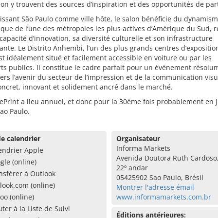
on y trouvent des sources d’inspiration et des opportunités de par
issant São Paulo comme ville hôte, le salon bénéficie du dynamis
que de l’une des métropoles les plus actives d’Amérique du Sud, 
capacité d’innovation, sa diversité culturelle et son infrastructure
nte. Le Distrito Anhembi, l’un des plus grands centres d’expositio
est idéalement situé et facilement accessible en voiture ou par les
ts publics. Il constitue le cadre parfait pour un événement résolu
ers l’avenir du secteur de l’impression et de la communication visu
concret, innovant et solidement ancré dans le marché.
ePrint a lieu annuel, et donc pour la 30ème fois probablement en ju
ao Paulo.
e calendrier
Organisateur
Informa Markets
endrier Apple
Avenida Doutora Ruth Cardoso,
gle (online)
22º andar
nsférer à Outlook
05425902 Sao Paulo, Brésil
look.com (online)
Montrer l'adresse émail
oo (online)
www.informamarkets.com.br
uter à la Liste de Suivi
Éditions antérieures: