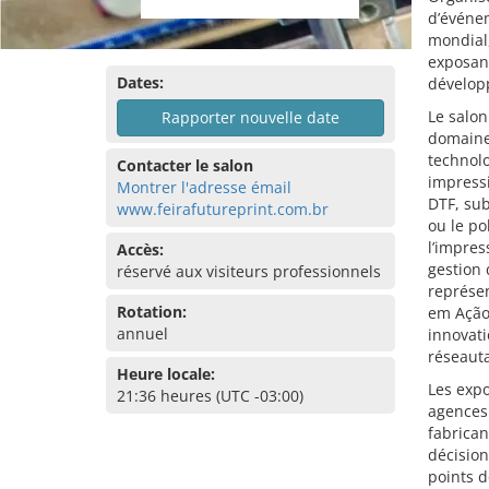
d’événem
mondial,
exposant
Dates:
dévelop
Le salon
Rapporter nouvelle date
domaines
technolo
Contacter le salon
impressi
Montrer l'adresse émail
DTF, sub
www.feirafutureprint.com.br
ou le po
l’impres
Accès:
gestion 
réservé aux visiteurs professionnels
représe
Rotation:
em Ação 
annuel
innovati
réseaut
Heure locale:
Les expo
21:36 heures (UTC -03:00)
agences 
fabrican
décision
points 