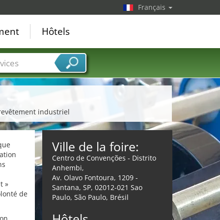
Français
ement
Hôtels
vices
revêtement industriel
Ville de la foire:
ique
ation
Centro de Convenções - Distrito
ns
Anhembi,
Av. Olavo Fontoura, 1209 -
t »
Santana, SP, 02012-021 Sao
olonté de
Paulo, São Paulo, Brésil
Hôtels
ion