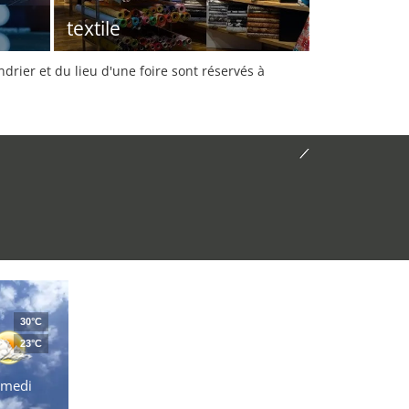
textile
rier et du lieu d'une foire sont réservés à
30°C
23°C
amedi