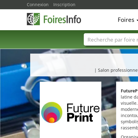
Connexion
Inscription
Foires
Foire noms
Pays
| Salon professionne
FutureP
latine d
visuelle
moderne
incontou
symbolis
rassembl
Organisé