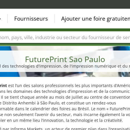
Fournisseurs
Ajouter une foire gratuit
Villes
Secteurs de foire
Secteurs du fournisseur de ser
FuturePrint Sao Paulo
l des technologies d'impression, de l'impression numérique et du 
rint
est l’un des salons professionnels les plus importants d’Amér
ans les domaines des technologies d’impression et de la communic
. Il se tient chaque année au mois de juillet au centre de conventio
 Distrito Anhembi à São Paulo, et constitue un rendez-vous
rnable dans le calendrier des foires au Brésil. Le nom « FuturePrin
e non seulement l’avenir du secteur, mais incarne également la v
er en un même lieu l’innovation, la technologie et la créativité.
 par Informa Markets, un acteur de premier plan dans l’organisat