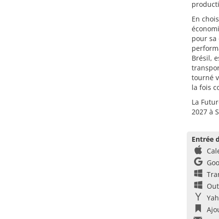
producti
En chois
économi
pour sa 
performa
Brésil, 
transpor
tourné v
la fois 
La Futur
2027 à S
Entrée d
Cal
Goo
Tra
Out
Yah
Ajo