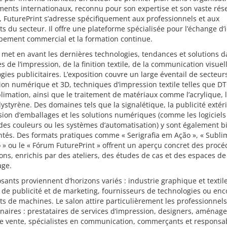
ents internationaux, reconnu pour son expertise et son vaste rés
 FuturePrint s’adresse spécifiquement aux professionnels et aux
s du secteur. Il offre une plateforme spécialisée pour l’échange d’i
pement commercial et la formation continue.
 met en avant les dernières technologies, tendances et solutions d
 de l’impression, de la finition textile, de la communication visuel
gies publicitaires. L’exposition couvre un large éventail de secteurs
on numérique et 3D, techniques d’impression textile telles que DT
limation, ainsi que le traitement de matériaux comme l’acrylique, 
lystyrène. Des domaines tels que la signalétique, la publicité extér
sion d’emballages et les solutions numériques (comme les logiciels
des couleurs ou les systèmes d’automatisation) y sont également b
ntés. Des formats pratiques comme « Serigrafia em Ação », « Subl
» ou le « Fórum FuturePrint » offrent un aperçu concret des procé
ons, enrichis par des ateliers, des études de cas et des espaces de
age.
sants proviennent d’horizons variés : industrie graphique et textile
de publicité et de marketing, fournisseurs de technologies ou enc
ts de machines. Le salon attire particulièrement les professionnels
naires : prestataires de services d’impression, designers, aménag
de vente, spécialistes en communication, commerçants et responsa