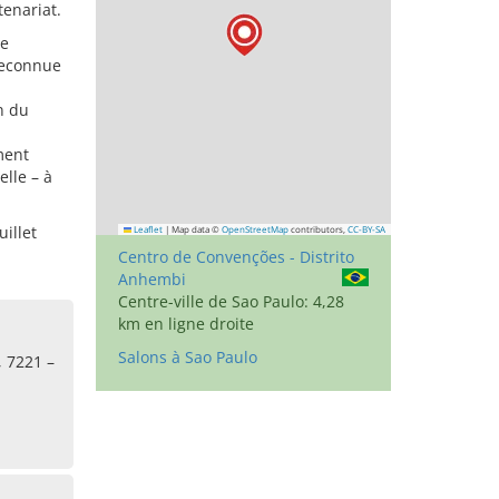
tenariat.
me
reconnue
n du
ment
elle – à
illet
Leaflet
|
Map data ©
OpenStreetMap
contributors,
CC-BY-SA
Centro de Convenções - Distrito
Anhembi
Centre-ville de Sao Paulo: 4,28
km en ligne droite
Salons à Sao Paulo
 7221 –