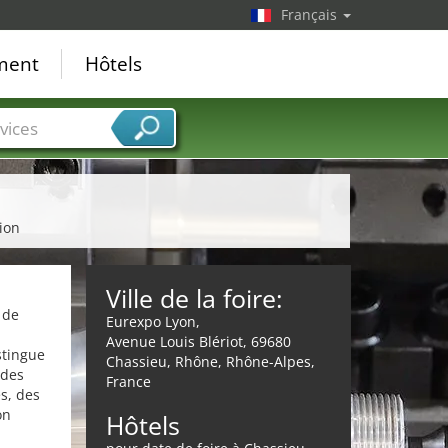
Français
ement
Hôtels
vices
ion
Ville de la foire:
 de
Eurexpo Lyon,
Avenue Louis Blériot, 69680
stingue
Chassieu, Rhône, Rhône-Alpes,
 des
France
s, des
on
Hôtels