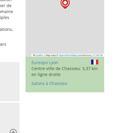
mer de
domaine
iples
ations,
mars
Leaflet
|
Map data ©
OpenStreetMap
contributors,
CC-BY-SA
Eurexpo Lyon
Centre-ville de Chassieu: 3,37 km
en ligne droite
Salons à Chassieu
x