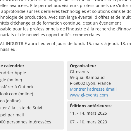
lles avancées. Elle permet aux visiteurs professionnels de s'infor
approfondie sur les dernières technologies et solutions dans le 
chnologie de production. Avec son large éventail d'offres et de mult
nités d'échange et de formation continue, c'est un événement
sable pour les professionnels de l'industrie à la recherche d'innov
nariats et de nouvelles opportunités commerciales.
L INDUSTRIE aura lieu en 4 jours de lundi, 15. mars à jeudi, 18. 
Chassieu.
e calendrier
Organisateur
GL events
endrier Apple
59 quai Rambaud
gle (online)
F-69002 Lyon, France
nsférer à Outlook
Montrer l'adresse émail
look.com (online)
www.gl-events.com
oo (online)
Éditions antérieures:
uter à la Liste de Suivi
11. - 14. mars 2025
pel par mail
000 personnes intéressées
07. - 10. mars 2023