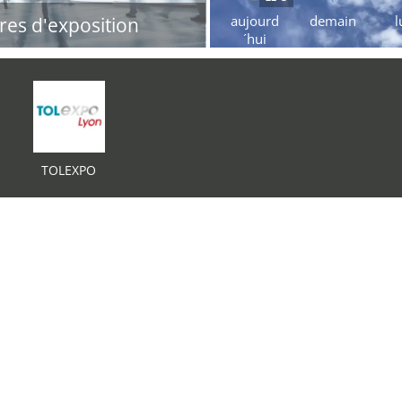
aujourd
demain
l
res d'exposition
´hui
TOLEXPO