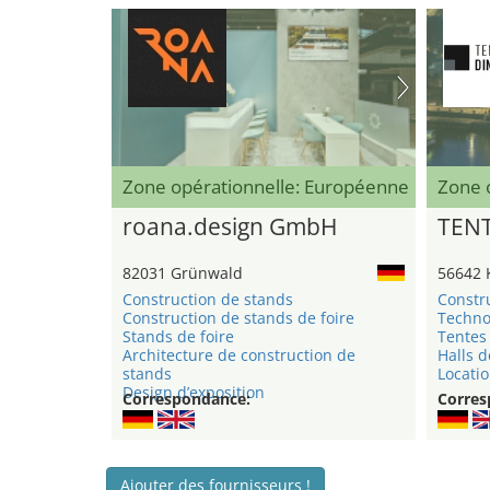
Zone opérationnelle: Européenne
Zone 
roana.design GmbH
TEN
82031 Grünwald
56642 
Construction de stands
Constr
Construction de stands de foire
Techno
Stands de foire
Tentes 
Architecture de construction de
Halls d
stands
Locatio
Design d’exposition
Correspondance:
Corres
Ajouter des fournisseurs !