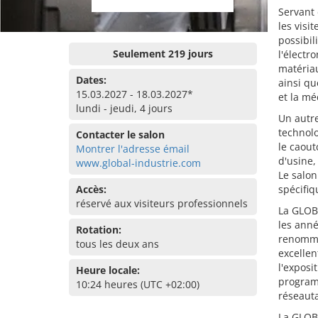
Servant 
les visi
possibil
Seulement 219 jours
l'électr
matériau
Dates:
ainsi qu
15.03.2027 - 18.03.2027*
et la mé
lundi - jeudi, 4 jours
Un autre
technolo
Contacter le salon
le caout
Montrer l'adresse émail
d'usine,
www.global-industrie.com
Le salon
Accès:
spécifiq
réservé aux visiteurs professionnels
La GLOB
les anné
Rotation:
renommé
tous les deux ans
excellen
l'exposi
Heure locale:
programm
10:24 heures (UTC +02:00)
réseauta
La GLOBA