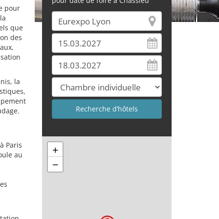
pour date de foire à Chassieu
re pour
la
els que
ion des
iaux,
isation
nis, la
stiques,
uipement
oudage.
à Paris
+
oule au
−
les
tation