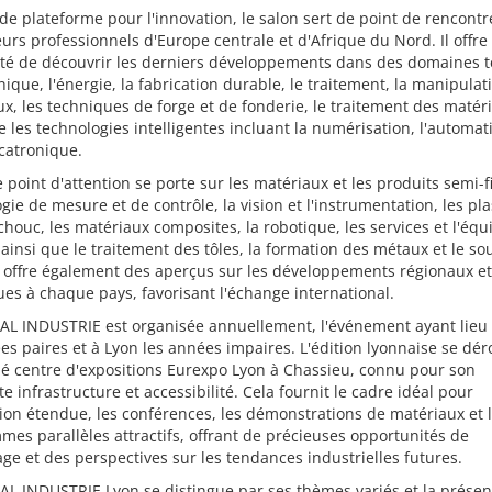
de plateforme pour l'innovation, le salon sert de point de rencont
teurs professionnels d'Europe centrale et d'Afrique du Nord. Il offre 
ité de découvrir les derniers développements dans des domaines t
onique, l'énergie, la fabrication durable, le traitement, la manipulat
x, les techniques de forge et de fonderie, le traitement des matér
e les technologies intelligentes incluant la numérisation, l'automat
catronique.
 point d'attention se porte sur les matériaux et les produits semi-fi
gie de mesure et de contrôle, la vision et l'instrumentation, les pla
chouc, les matériaux composites, la robotique, les services et l'éq
 ainsi que le traitement des tôles, la formation des métaux et le s
 offre également des aperçus sur les développements régionaux et
ues à chaque pays, favorisant l'échange international.
AL INDUSTRIE est organisée annuellement, l'événement ayant lieu 
es paires et à Lyon les années impaires. L'édition lyonnaise se dér
 centre d'expositions Eurexpo Lyon à Chassieu, connu pour son
te infrastructure et accessibilité. Cela fournit le cadre idéal pour
tion étendue, les conférences, les démonstrations de matériaux et 
es parallèles attractifs, offrant de précieuses opportunités de
ge et des perspectives sur les tendances industrielles futures.
L INDUSTRIE Lyon se distingue par ses thèmes variés et la présen