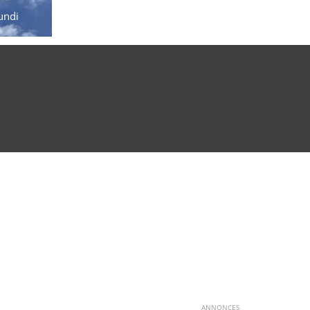
undi
ANNONCES