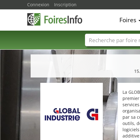
Connexion
Inscription
Foires
Foire noms
Pays
15
La GLOBA
premier 
services
organis
par sa c
outils, 
logiciel
additive