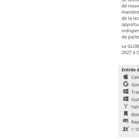
de nouve
manière 
de la te
opportu
indispen
de parte
La GLOBA
2027 à 
Entrée d
Cal
Goo
Tra
Out
Yah
Ajo
Rap
< 1