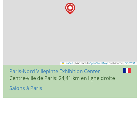
Leaflet
|
Map data ©
OpenStreetMap
contributors,
CC-BY-SA
Paris-Nord Villepinte Exhibition Center
Centre-ville de Paris: 24,41 km en ligne droite
Salons à Paris