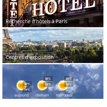
Recherche d'hôtels à Paris
Centres d'exposition
32°C
35°C
30°C
24°C
24°C
24°C
aujourd
demain
mercredi
´hui