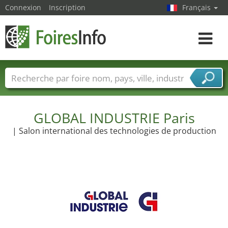
Connexion
Inscription
Français
Toggle
navigat
Foire noms
Pays
Villes
Secteurs de foire
Secteurs du fournisseur de services
GLOBAL INDUSTRIE Paris
| Salon international des technologies de production