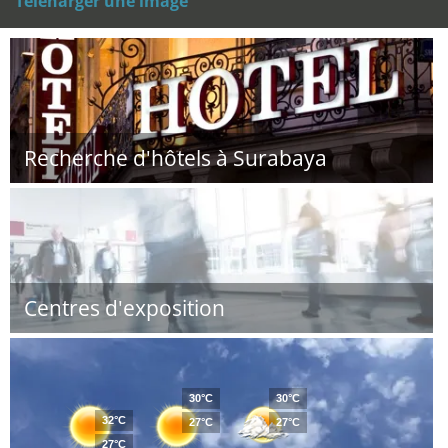
Téléharger une image
Recherche d'hôtels à Surabaya
Centres d'exposition
30°C
30°C
32°C
27°C
27°C
27°C