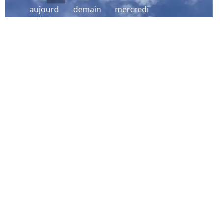
aujourd
demain
mercredi
´hui