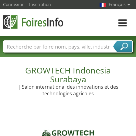
Connexion
Inscription
Français
Toggle
navigat
Foire noms
Pays
Villes
Secteurs de foire
Secteurs du fournisseur de services
GROWTECH Indonesia
Surabaya
| Salon international des innovations et des
technologies agricoles