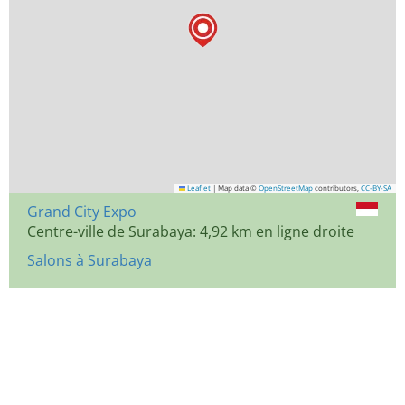
Leaflet
|
Map data ©
OpenStreetMap
contributors,
CC-BY-SA
Grand City Expo
Centre-ville de Surabaya: 4,92 km en ligne droite
Salons à Surabaya