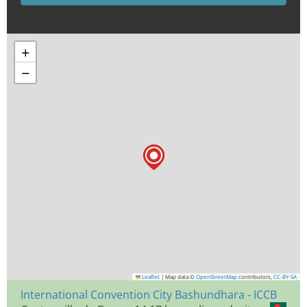
+
−
Leaflet
|
Map data ©
OpenStreetMap
contributors,
CC-BY-SA
International Convention City Bashundhara - ICCB