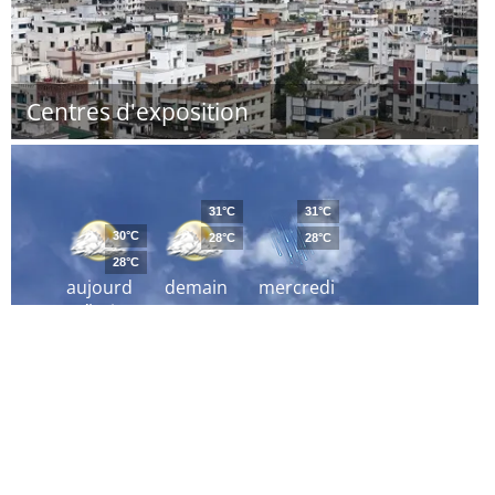
Centres d'exposition
31°C
31°C
30°C
28°C
28°C
28°C
aujourd
demain
mercredi
´hui