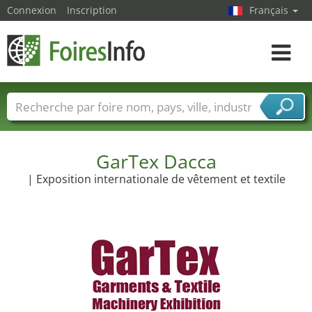
Connexion
Inscription
Français
Toggle
navigat
Foire noms
Pays
Villes
Secteurs de foire
Secteurs du fournisseur de services
GarTex Dacca
| Exposition internationale de vêtement et textile